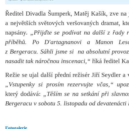
Ředitel Divadla Šumperk, Matěj Kašík, zve na 
a největších světových veršovaných dramat, kt
napsány.
„Přijďte se podívat na další z řady
příběhů. Po D'artagnanovi a Manon Lesc
z Bergeracu. Sáhli jsme si na absolutní provoz
nasadit tak náročnou inscenaci,“
říká ředitel Ka
Režie se ujal další přední režisér Jiří Seydler 
„Vstupenky si prosím rezervujte včas,“ upoz
který dodává:
„Těším se na setkání při slavno
Bergeracu v sobotu 5. listopadu od devatenácti
Fotogalerie