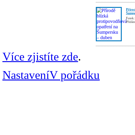
Příro
Šumpe
Fotek:
Přidá
Více zjistíte zde
.
Nastavení
V pořádku