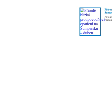
Příro
Šumpe
Fotek:
Přidá