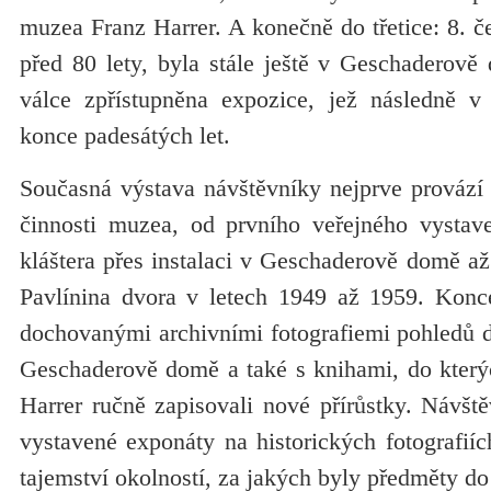
muzea Franz Harrer. A konečně do třetice: 8. č
před 80 lety, byla stále ještě v Geschaderov
válce zpřístupněna expozice, jež následně v
konce padesátých let.
Současná výstava návštěvníky nejprve provází 
činnosti muzea, od prvního veřejného vystave
kláštera přes instalaci v Geschaderově domě až
Pavlínina dvora v letech 1949 až 1959. Konc
dochovanými archivními fotografiemi pohledů d
Geschaderově domě a také s knihami, do kter
Harrer ručně zapisovali nové přírůstky. Návšt
vystavené exponáty na historických fotografií
tajemství okolností, za jakých byly předměty do