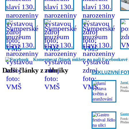
Komentovat článek můžete na naší Facebookové 
Další články z rubriky
EXKLUZIVNÍ FO
Jarní
Fotek:
Přidá
Gastro
Fotek:
Přidá