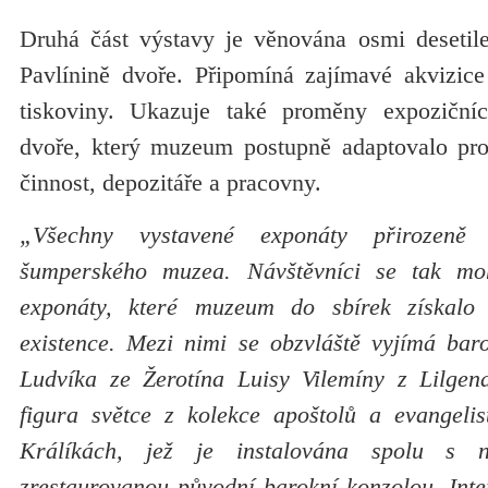
Druhá část výstavy je věnována osmi desetil
Pavlínině dvoře. Připomíná zajímavé akvizic
tiskoviny. Ukazuje také proměny expozičníc
dvoře, který muzeum postupně adaptovalo pro
činnost, depozitáře a pracovny.
„Všechny vystavené exponáty přirozeně 
šumperského muzea. Návštěvníci se tak moh
exponáty, které muzeum do sbírek získalo
existence. Mezi nimi se obzvláště vyjímá baro
Ludvíka ze Žerotína Luisy Vilemíny z Lilgen
figura světce z kolekce apoštolů a evangelis
Králíkách, jež je instalována spolu s 
zrestaurovanou původní barokní konzolou. Inten