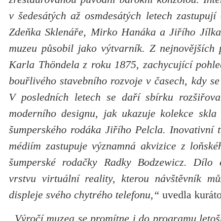
v šedesátých až osmdesátých letech zastupují 
Zdeňka Sklenáře, Mirko Hanáka a Jiřího Jílka,
muzeu působil jako výtvarník. Z nejnovějších 
Karla Thöndela z roku 1875, zachycující pohl
bouřlivého stavebního rozvoje v časech, kdy se 
V posledních letech se daří sbírku rozšiřov
moderního designu, jak ukazuje kolekce skla 
šumperského rodáka Jiřího Pelcla. Inovativní 
médiím zastupuje významná akvizice z loňské
šumperské rodačky Radky Bodzewicz. Dílo o
vrstvu virtuální reality, kterou návštěvník 
displeje svého chytrého telefonu,“
uvedla kuráto
„Výročí muzea se promítne i do programu letošn