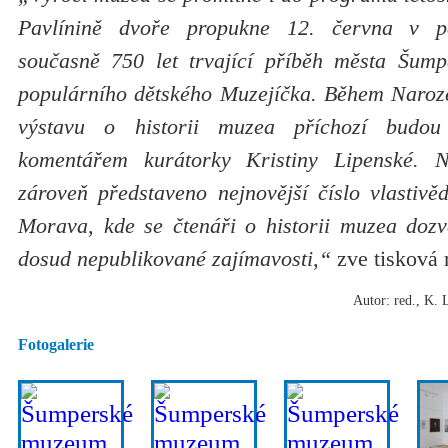
Pavlínině dvoře propukne 12. června v 
současně 750 let trvající příběh města Šump
populárního dětského Muzejíčka. Během Naroze
výstavu o historii muzea příchozí budo
komentářem kurátorky Kristiny Lipenské. 
zároveň představeno nejnovější číslo vlastivě
Morava, kde se čtenáři o historii muzea dozvě
dosud nepublikované zajímavosti,“
zve tisková 
Autor: red., K. 
Fotogalerie