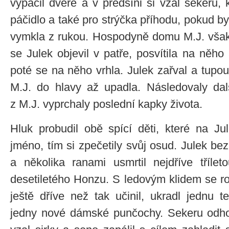
vypáčil dveře a v předsíni si vzal sekeru, 
páčidlo a také pro strýčka příhodu, pokud by
vymkla z rukou. Hospodyně domu M.J. však
se Julek objevil v patře, posvítila na něho
poté se na něho vrhla. Julek zařval a tupou
M.J. do hlavy až upadla. Následovaly dalš
z M.J. vyprchaly poslední kapky života.
Hluk probudil obě spící děti, které na Jul
jméno, tím si zpečetily svůj osud. Julek bez
a několika ranami usmrtil nejdříve tříle
desetiletého Honzu. S ledovým klidem se ro
ještě dříve než tak učinil, ukradl jednu 
jedny nové dámské punčochy. Sekeru odho