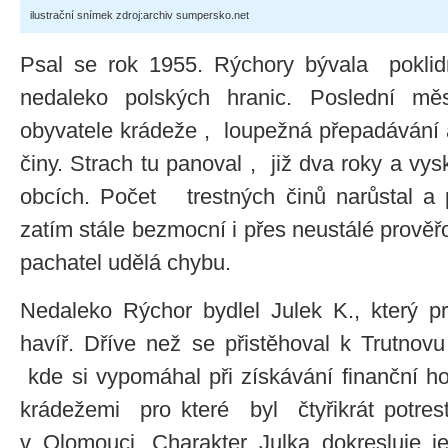
ilustrační snímek zdroj:archiv sumpersko.net
Psal se rok 1955. Rýchory bývala poklid
nedaleko polských hranic. Poslední měs
obyvatele krádeže , loupežná přepadávání a
činy. Strach tu panoval , již dva roky a vys
obcích. Počet trestných činů narůstal a pr
zatím stále bezmocní i přes neustálé prověř
pachatel udělá chybu.
Nedaleko Rýchor bydlel Julek K., který pr
havíř. Dříve než se přistěhoval k Trutnovu
kde si vypomáhal při získávání finanční hot
krádežemi pro které byl čtyřikrát potre
v Olomouci. Charakter Julka dokresluje j