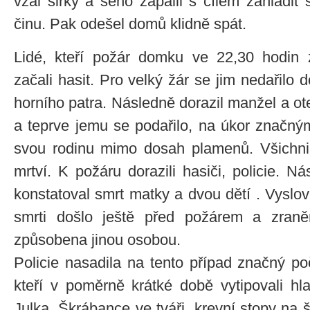
vzal sirky a seno zapálil s cílem zahladit
činu. Pak odešel domů klidně spát.
Lidé, kteří požár domku ve 22,30 hodin z
začali hasit. Pro velký žár se jim nedařilo 
horního patra. Následně dorazil manžel a o
a teprve jemu se podařilo, na úkor značn
svou rodinu mimo dosah plamenů. Všichni 
mrtví. K požáru dorazili hasiči, policie. Ná
konstatoval smrt matky a dvou dětí . Vyslo
smrti došlo ještě před požárem a zraně
způsobena jinou osobou.
Policie nasadila na tento případ značný po
kteří v poměrně krátké době vytipovali h
Julka. Škrábance ve tváři, krevní stopy na