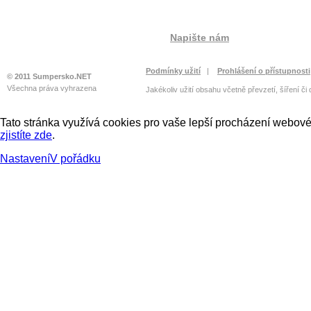
Napište nám
Podmínky užití
|
Prohlášení o přístupnosti
© 2011 Sumpersko.NET
Všechna práva vyhrazena
Jakékoliv užití obsahu včetně převzetí, šíření či
Tato stránka využívá cookies pro vaše lepší procházení webové 
zjistíte zde
.
Nastavení
V pořádku