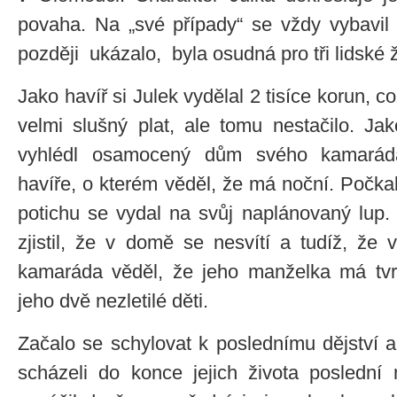
povaha. Na „své případy“ se vždy vybavil 
později ukázalo, byla osudná pro tři lidské ž
Jako havíř si Julek vydělal 2 tisíce korun, c
velmi slušný plat, ale tomu nestačilo. Jak
vyhlédl osamocený dům svého kamaráda
havíře, o kterém věděl, že má noční. Počka
potichu se vydal na svůj naplánovaný lup.
zjistil, že v domě se nesvítí a tudíž, že 
kamaráda věděl, že jeho manželka má tvrd
jeho dvě nezletilé děti.
Začalo se schylovat k poslednímu dějství
scházeli do konce jejich života poslední 