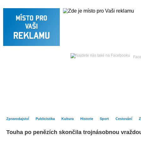
Čtvrtek
06. srpna 2026 -
Oldřiška
Fac
Hlavní strana
Zpravodajství
Publicistika
Kult
Zpravodajství
Publicistika
Kultura
Historie
Sport
Cestování
Z
Touha po penězích skončila trojnásobnou vraždo