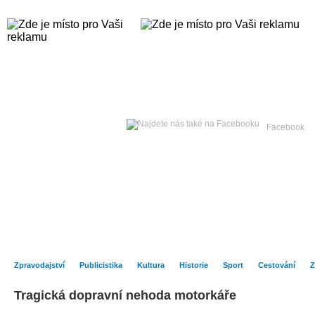
Čtvrtek
06. srpna 2026 -
Facebook
Hlavní strana
Zpravodajství
Publicistika
Kult
Zpravodajství
Publicistika
Kultura
Historie
Sport
Cestování
Z
Tragická dopravní nehoda motorkáře