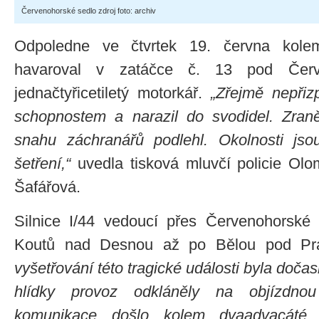
Červenohorské sedlo zdroj foto: archiv
Odpoledne ve čtvrtek 19. června kole
havaroval v zatáčce č. 13 pod Červ
jednačtyřicetiletý motorkář.
„Zřejmě nepřizp
schopnostem a narazil do svodidel. Zran
snahu záchranářů podlehl. Okolnosti js
šetření,“
uvedla tisková mluvčí policie Ol
Šafářová.
Silnice I/44 vedoucí přes Červenohorské
Koutů nad Desnou až po Bělou pod Pr
vyšetřování této tragické události byla doča
hlídky provoz odkláněly na objízdnou
komunikace došlo kolem dvaadvacáté h