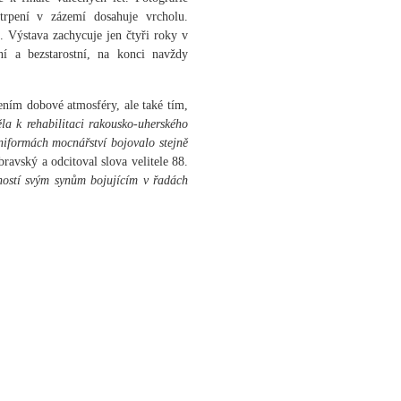
trpení v zázemí dosahuje vrcholu.
. Výstava zachycuje jen čtyři roky v
ní a bezstarostní, na konci navždy
ním dobové atmosféry, ale také tím,
la k rehabilitaci rakousko-uherského
niformách mocnářství bojovalo stejně
ravský a odcitoval slova velitele 88.
ností svým synům bojujícím v řadách