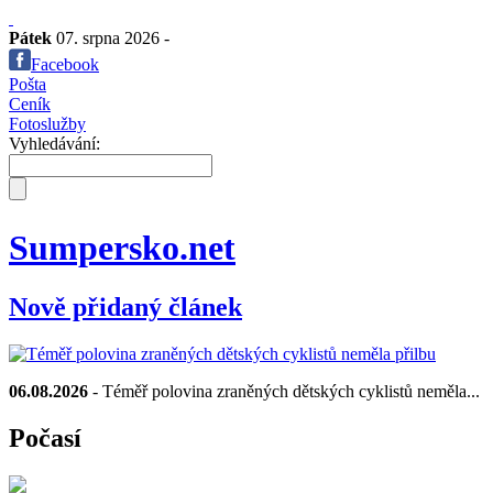
Pátek
07. srpna 2026 -
Facebook
Pošta
Ceník
Fotoslužby
Vyhledávání:
Sumpersko.net
Nově přidaný článek
06.08.2026
- Téměř polovina zraněných dětských cyklistů neměla...
Počasí