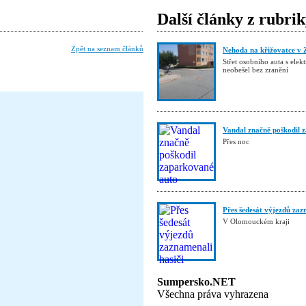
Další články z rubri
Zpět na seznam článků
Nehoda na křižovatce v 
Střet osobního auta s elek
neobešel bez zranění
Vandal značně poškodil 
Přes noc
Přes šedesát výjezdů zaz
V Olomouckém kraji
Sumpersko.NET
Všechna práva vyhrazena