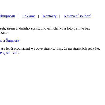
řístupnosti
|
Reklama
|
Kontakty
|
Nastavení souborů
etí, šíření či dalšího zpřístupňování článků a fotografií je bez
ázáno.
uc a Šumperk
aše lepší procházení webové stránky. Tím, že na stránkách setrváte,
e zjistíte zde
.