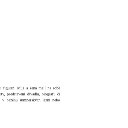
ci figurín. Muž a žena mají na sobě
ty, představení divadla, biografu či
ců v bazénu šumperských lázní nebo