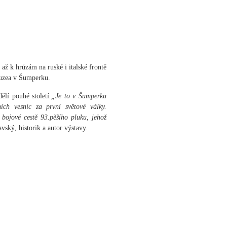
y až k hrůzám na ruské i italské frontě
muzea v Šumperku.
ělí pouhé století
.„Je to v Šumperku
ích vesnic za první světové války.
bojové cestě 93.pěšího pluku, jehož
ský, historik a autor výstavy.