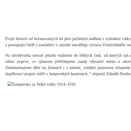
Projít historií od bezstarostných let přes počáteční nadšení z vyhlášení válk
a postupující bídě a zoufalství v zázemí umožňuje výstava Vlastivědného 
Na návštěvníka mocně působí vtažením do těžkých časů, od kterých nás d
vůbec poprvé, co výstavou přibližujeme osudy obyvatel města a okoln
Dokumentujeme dění na frontách i v zázemí, zvláštní pozornost věnujeme 
doplňovací prapor sídlil v šumperských kasárnách,“
objasnil Zdeněk Doubrav