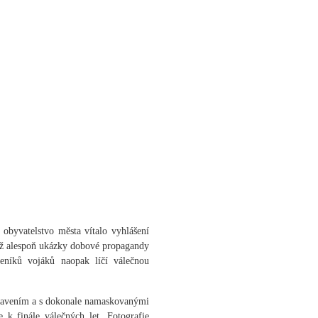
 obyvatelstvo města vítalo vyhlášení
dyž alespoň ukázky dobové propagandy
deníků vojáků naopak líčí válečnou
vybavením a s dokonale namaskovanými
k finále válečných let. Fotografie