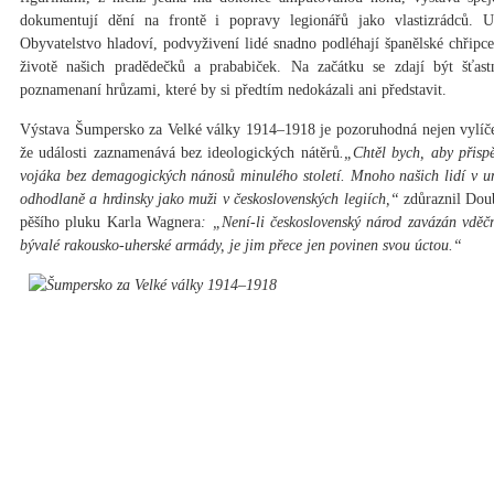
dokumentují dění na frontě i popravy legionářů jako vlastizrádců. U
Obyvatelstvo hladoví, podvyživení lidé snadno podléhají španělské chřipce
životě našich pradědečků a prababiček. Na začátku se zdají být šťast
poznamenaní hrůzami, které by si předtím nedokázali ani představit.
Výstava Šumpersko za Velké války 1914–1918 je pozoruhodná nejen vylíče
že události zaznamenává bez ideologických nátěrů
.„Chtěl bych, aby přispě
vojáka bez demagogických nánosů minulého století. Mnoho našich lidí v u
odhodlaně a hrdinsky jako muži v československých legiích,“
zdůraznil Doub
pěšího pluku Karla Wagnera
: „Není-li československý národ zavázán vděč
bývalé rakousko-uherské armády, je jim přece jen povinen svou úctou.“