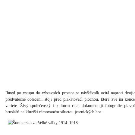
Ihned po vstupu do výstavních prostor se návštěvník ocitá naproti dvoji
předválečné oblečení, stojí před plakátovací plochou, která zve na koncer
varieté. Živý společenský i kulturní ruch dokumentují fotografie plav
bruslařů na kluzišti rámovaném siluetou jesenických hor.