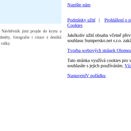
Napište nám
Podmínky užití
|
Prohlášení o p
Cookies
 Návštěvník jimi projde do krytu a
Jakékoliv užití obsahu včetně převz
dměty, fotografie i citace z deníků
souhlasu Sumpersko.net s.r.o. zak
 války.
Tvorba webových stránek Olomo
Tato stránka využívá cookies pro v
souhlasíte s jejich používáním.
Víc
Nastavení
V pořádku