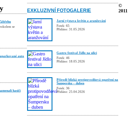
©
ky
EXKLUZIVNÍ FOTOGALERIE
2011
Jarní výstava květin a aranžování
Zábřehu
Fotek: 65
trokolem se
Přidáno: 31.05.2026
Gastro festival Jídlo na ulici
zaparkované auto
Fotek: 46
Přidáno: 18.05.2026
Přírodě blízká protipovodňová opatření na
Šumpersku – duben
Fotek: 36
namenali hasiči
Přidáno: 25.04.2026