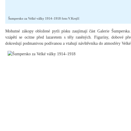
Šumpersko za Velké války 1914–1918 foto:V.Krejčí
Mohutné zákopy obložené pytli písku zaujímají část Galerie Šumperska.
vzápětí se ocitne před lazaretem s těly raněných. Figuríny, dobové pře
dokreslují podmanivou podívanou a vtahují návštěvníka do atmosféry Velké