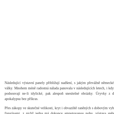
Následující výstavní panely přibližují nadšení, s jakým převážně německé
války. Mnohem méně radostná nálada panovala v následujících letech, i k
podsouvají ne-li idylické, pak alespoň snesitelné obrázky. Úryvky z 
apokalypsu bez příkras.
Přes zákopy ve skutečné velikosti, kryt i obvaziště raněných s dobovým 
figurínami, z nichž jedna má dokonce amputovanou nohu, výstava spěje 