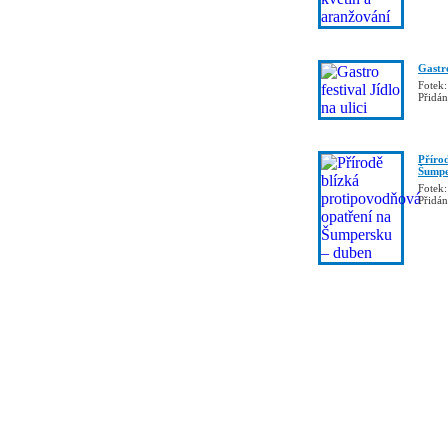
Gastro
Fotek:
Přidá
Příro
Šumpe
Fotek:
Přidá