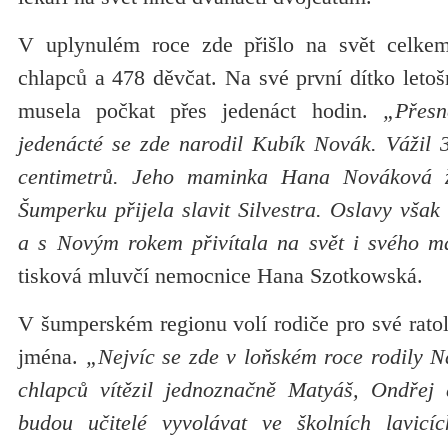
V uplynulém roce zde přišlo na svět celke
chlapců a 478 děvčat. Na své první dítko leto
musela počkat přes jedenáct hodin.
„Přes
jedenácté se zde narodil Kubík Novák. Vážil
centimetrů. Jeho maminka Hana Nováková 
Šumperku přijela slavit Silvestra. Oslavy vša
a s Novým rokem přivítala na svět i svého m
tisková mluvčí nemocnice Hana Szotkowská.
V šumperském regionu volí rodiče pro své ratole
jména.
„Nejvíc se zde v loňském roce rodily Na
chlapců vítězil jednoznačně Matyáš, Ondřej 
budou učitelé vyvolávat ve školních lavicíc