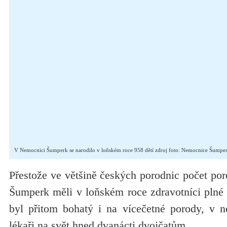
V Nemocnici Šumperk se narodilo v loňském roce 958 dětí zdroj foto: Nemocnice Šumpe
Přestože ve většině českých porodnic počet po
Šumperk měli v loňském roce zdravotníci plné 
byl přitom bohatý i na vícečetné porody, v n
lékaři na svět hned dvanácti dvojčatům.