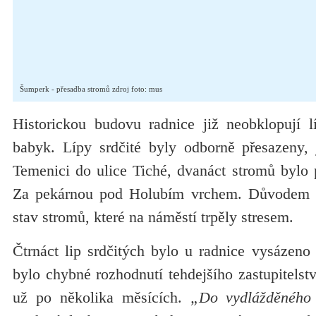
Šumperk - přesadba stromů zdroj foto: mus
Historickou budovu radnice již neobklopují lí
babyk. Lípy srdčité byly odborně přesazeny,
Temenici do ulice Tiché, dvanáct stromů bylo 
Za pekárnou pod Holubím vrchem. Důvodem p
stav stromů, které na náměstí trpěly stresem.
Čtrnáct lip srdčitých bylo u radnice vysázeno
bylo chybné rozhodnutí tehdejšího zastupitelstv
už po několika měsících.
„Do vydlážděného 