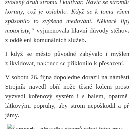
zvolený druh stromu i kultivar. Navíc se stromů
koruny, což je oslabilo. Když se k tomu všemu
způsobilo to zvýšené medování. Některé líp
motoristy,“
vyjmenovala hlavní důvody stěhová
z oddělení komunálních služeb.
I když se město původně zabývalo i myšle
zlikvidovat, nakonec se přiklonilo k přesazení.
V sobotu 26. října dopoledne dorazil na náměstí 
Strojník navedl obří nože těsně kolem prost
vyzvedl kořenový systém i s balem, opatrně 
látkovými popruhy, aby strom nepoškodil a př
jámy.