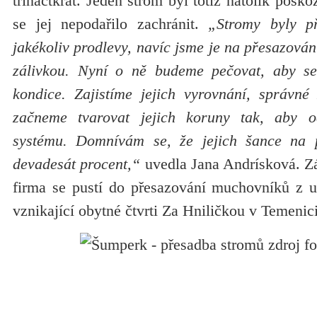
třináctkrát. Jeden strom byl totiž natolik pošk
se jej nepodařilo zachránit.
„Stromy byly p
jakékoliv prodlevy, navíc jsme je na přesazován
zálivkou. Nyní o ně budeme pečovat, aby se
kondice. Zajistíme jejich vyrovnání, správné
začneme tvarovat jejich koruny tak, aby 
systému. Domnívám se, že jejich šance na p
devadesát procent,“
uvedla Jana Andrísková. Zár
firma se pustí do přesazování muchovníků z u
vznikající obytné čtvrti Za Hniličkou v Temenici