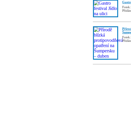
Gastro
Fotek:
Přidá
Příro
Šumpe
Fotek:
Přidá