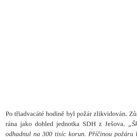
Po třiadvacáté hodině byl požár zlikvidován. Zů
rána jako dohled jednotka SDH z Ješova.
„Šk
odhadnul na 300 tisíc korun. Příčinou požáru 