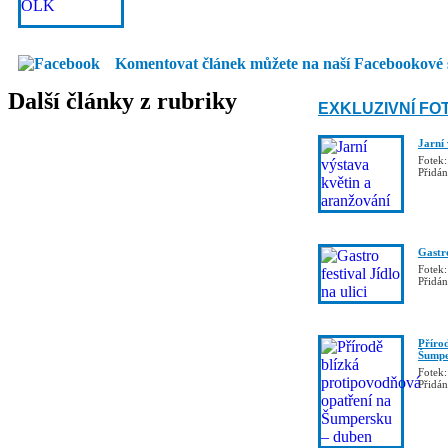
Komentovat článek můžete na naší Facebookové 
Další články z rubriky
EXKLUZIVNÍ FO
Jarní
Fotek:
Přidá
Gastro
Fotek:
Přidá
Příro
Šumpe
Fotek:
Přidá