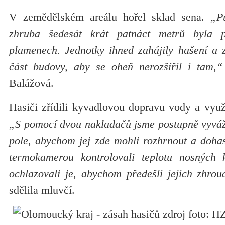
V zemědělském areálu hořel sklad sena.
„Pů
zhruba šedesát krát patnáct metrů byla p
plamenech. Jednotky ihned zahájily hašení a 
část budovy, aby se oheň nerozšířil i tam,“
Balážová.
Hasiči zřídili kyvadlovou dopravu vody a využ
„S pomocí dvou nakladačů jsme postupně vyváže
pole, abychom jej zde mohli rozhrnout a doha
termokamerou kontrolovali teplotu nosných 
ochlazovali je, abychom předešli jejich zhrou
sdělila mluvčí.