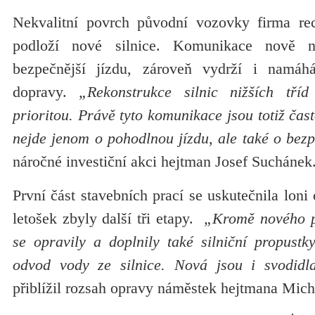
Nekvalitní povrch původní vozovky firma rec
podloží nové silnice. Komunikace nově n
bezpečnější jízdu, zároveň vydrží i namáh
dopravy.
„Rekonstrukce silnic nižších tříd
prioritou. Právě tyto komunikace jsou totiž čas
nejde jenom o pohodlnou jízdu, ale také o bezp
náročné investiční akci hejtman Josef Suchánek
První část stavebních prací se uskutečnila loni
letošek zbyly další tři etapy.
„Kromě nového po
se opravily a doplnily také silniční propustk
odvod vody ze silnice. Nová jsou i svodidl
přiblížil rozsah opravy náměstek hejtmana Mich