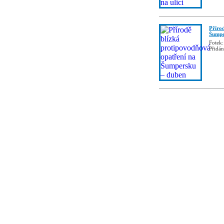
Příro
Šumpe
Fotek:
Přidá