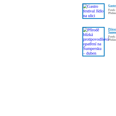
Gastro
Fotek:
Přidá
Příro
Šumpe
Fotek:
Přidá