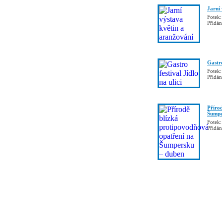
Jarní
Fotek:
Přidá
Gastro
Fotek:
Přidá
Příro
Šumpe
Fotek:
Přidá