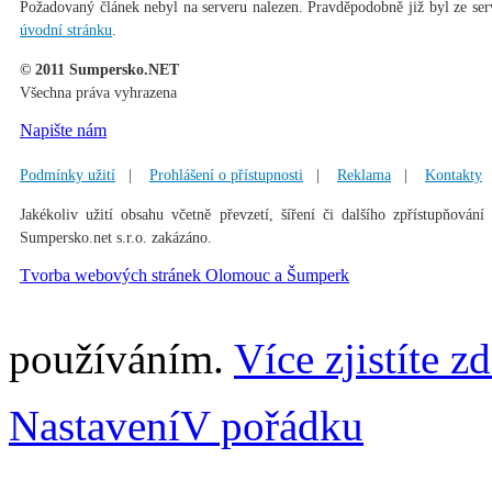
Požadovaný článek nebyl na serveru nalezen. Pravděpodobně již byl ze ser
úvodní stránku
.
© 2011 Sumpersko.NET
Všechna práva vyhrazena
Napište nám
Podmínky užití
|
Prohlášení o přístupnosti
|
Reklama
|
Kontakty
Jakékoliv užití obsahu včetně převzetí, šíření či dalšího zpřístupňování
Sumpersko.net s.r.o. zakázáno.
Tvorba webových stránek Olomouc a Šumperk
používáním.
Více zjistíte z
Nastavení
V pořádku