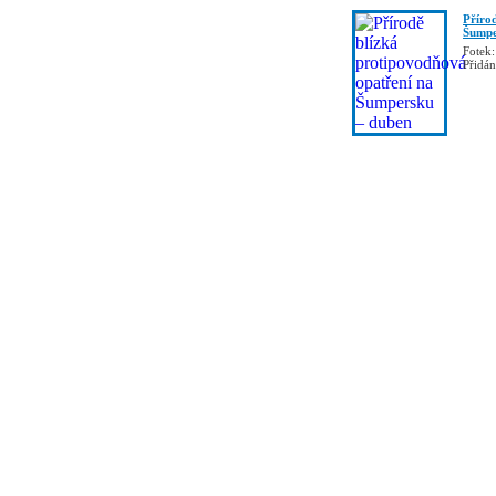
Příro
Šumpe
Fotek:
Přidá