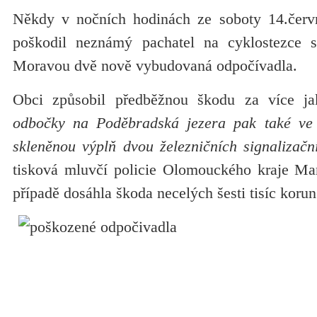
Někdy v nočních hodinách ze soboty 14.červn
poškodil neznámý pachatel na cyklostezce
Moravou dvě nově vybudovaná odpočívadla.
Obci způsobil předběžnou škodu za více ja
odbočky na Poděbradská jezera pak také ve 
skleněnou výplň dvou železničních signalizačn
tisková mluvčí policie Olomouckého kraje Ma
případě dosáhla škoda necelých šesti tisíc korun