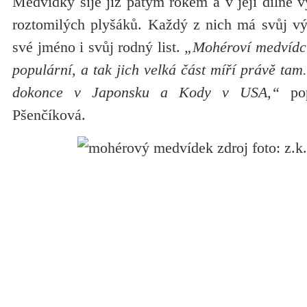
Medvídky šije již pátým rokem a v její dílně vy
roztomilých plyšáků. Každý z nich má svůj výr
své jméno i svůj rodný list.
„Mohéroví medvídci
populární, a tak jich velká část míří právě tam
dokonce v Japonsku a Kody v USA,“
pop
Pšenčíková.