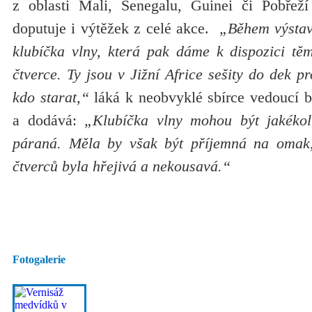
z oblasti Mali, Senegalu, Guinei či Pobřeží
doputuje i výtěžek z celé akce.
„Během výstavy
klubíčka vlny, která pak dáme k dispozici těm
čtverce. Ty jsou v Jižní Africe sešity do dek p
kdo starat,“
láká k neobvyklé sbírce vedoucí 
a dodává:
„Klubíčka vlny mohou být jakékol
páraná. Měla by však být příjemná na omak
čtverců byla hřejivá a nekousavá.“
Fotogalerie