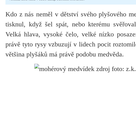
Kdo z nás neměl v dětství svého plyšového me
tisknul, když šel spát, nebo kterému svěřoval
Velká hlava, vysoké čelo, velké nízko posazen
právě tyto rysy vzbuzují v lidech pocit roztomilo
většina plyšáků má právě podobu medvěda.