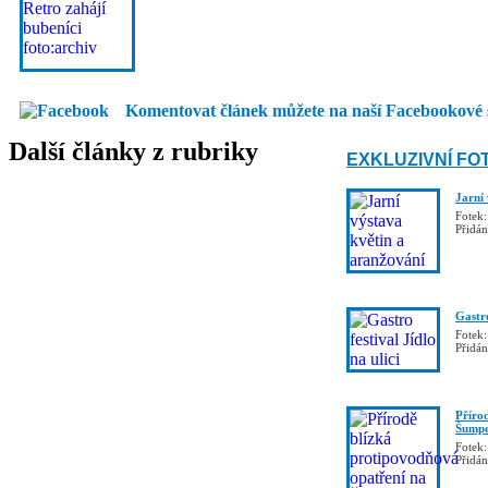
Komentovat článek můžete na naší Facebookové 
Další články z rubriky
EXKLUZIVNÍ FO
Jarní
Fotek:
Přidá
Gastro
Fotek:
Přidá
Příro
Šumpe
Fotek:
Přidá