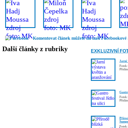
Komentovat článek můžete na naší Facebookové 
Další články z rubriky
EXKLUZIVNÍ FO
Jarní
Fotek:
Přidá
Gastro
Fotek:
Přidá
Příro
Šumpe
Fotek: