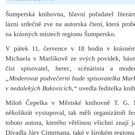
Šumperská knihovna, hlavní pořadatel literár
lázni srdečně zve na autorská čtení, která pro
na krásných místech regionu Šumpersko.
V pátek 11. července v 18 hodin v krásném 
Michaela v Maršíkově ze svých povídek, básn
číst spisovatel, herec, scénárista a mod
„Moderovat podvečerní bude spisovatelka Marké
v nedalekých Bukovicích,“
uvedla ředitelka kni
Miloň Čepelka v Městské knihovně T. G. 
několikrát vystupoval, tak měli organizátoři fe
tohoto autora, kterého většinou všichni znají j
Divadla Járy Cimrmana, také v širokém regionu