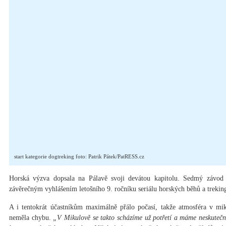
start kategorie dogtreking foto: Patrik Pátek/PatRESS.cz
Horská výzva dopsala na Pálavě svoji devátou kapitolu. Sedmý závod
závěrečným vyhlášením letošního 9. ročníku seriálu horských běhů a trekin
A i tentokrát účastníkům maximálně přálo počasí, takže atmosféra v m
neměla chybu.
„V Mikulově se takto scházíme už potřetí a máme neskutečné 