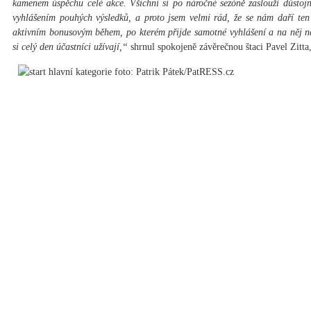
kamenem úspěchu celé akce. Všichni si po náročné sezóně zaslouží důstoj
vyhlášením pouhých výsledků, a proto jsem velmi rád, že se nám daří ten
aktivním bonusovým během, po kterém přijde samotné vyhlášení a na něj na
si celý den účastníci užívají,“
shrnul spokojeně závěrečnou štaci Pavel Zitta,