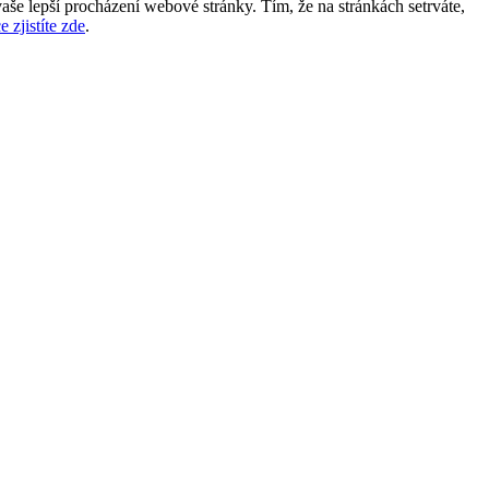
aše lepší procházení webové stránky. Tím, že na stránkách setrváte,
e zjistíte zde
.