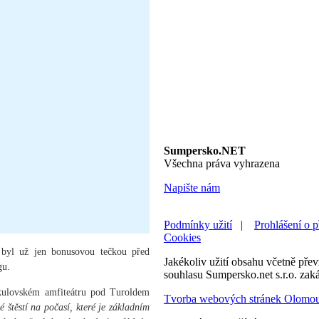
Sumpersko.NET
Všechna práva vyhrazena
Napište nám
Podmínky užití
|
Prohlášení o p
Cookies
 byl už jen bonusovou tečkou před
Jakékoliv užití obsahu včetně převz
gu.
souhlasu Sumpersko.net s.r.o. zak
ikulovském amfiteátru pod Turoldem
Tvorba webových stránek Olomo
štěstí na počasí, které je základním