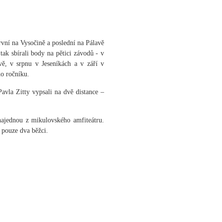
rvní na Vysočině a poslední na Pálavě
tak sbírali body na pětici závodů - v
ě, v srpnu v Jeseníkách a v září v
ho ročníku.
avla Zitty vypsali na dvě distance –
 najednou z mikulovského amfiteátru.
i pouze dva běžci.