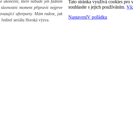
né ukončení, které nebude jen fádním
Tato stránka využívá cookies pro v
souhlasíte s jejich používáním.
Víc
 slavnostní moment připravit nejprve
vazující afterparty. Mám radost, jak
Nastavení
V pořádku
 ředitel seriálu Horská výzva.