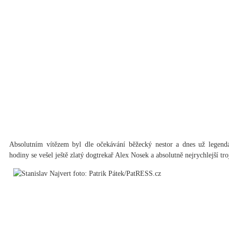
Absolutním vítězem byl dle očekávání běžecký nestor a dnes už legendá
hodiny se vešel ještě zlatý dogtrekař Alex Nosek a absolutně nejrychlejší tro