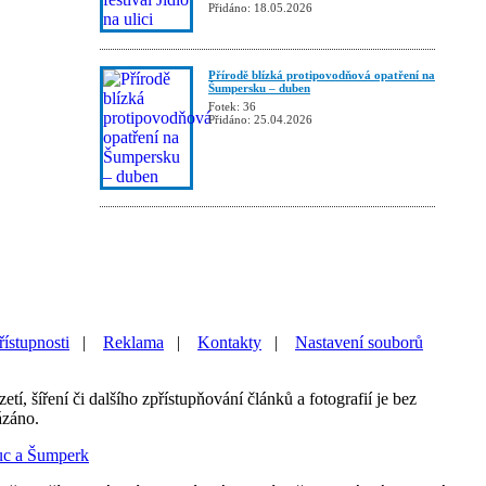
Přidáno: 18.05.2026
Přírodě blízká protipovodňová opatření na
Šumpersku – duben
Fotek: 36
Přidáno: 25.04.2026
řístupnosti
|
Reklama
|
Kontakty
|
Nastavení souborů
etí, šíření či dalšího zpřístupňování článků a fotografií je bez
ázáno.
uc a Šumperk