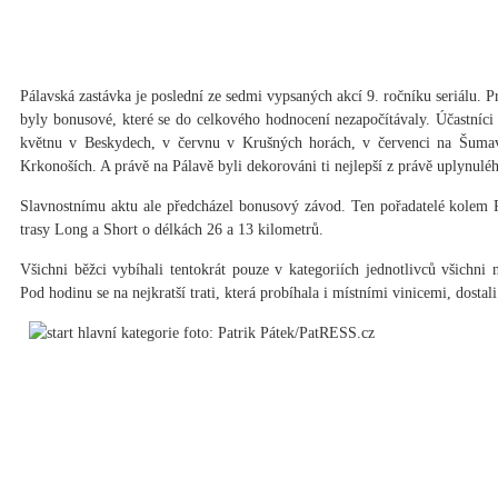
Pálavská zastávka je poslední ze sedmi vypsaných akcí 9. ročníku seriálu. P
byly bonusové, které se do celkového hodnocení nezapočítávaly. Účastníci 
květnu v Beskydech, v červnu v Krušných horách, v červenci na Šumav
Krkonoších. A právě na Pálavě byli dekorováni ti nejlepší z právě uplynulé
Slavnostnímu aktu ale předcházel bonusový závod. Ten pořadatelé kolem P
trasy Long a Short o délkách 26 a 13 kilometrů.
Všichni běžci vybíhali tentokrát pouze v kategoriích jednotlivců všichni
Pod hodinu se na nejkratší trati, která probíhala i místními vinicemi, dostal