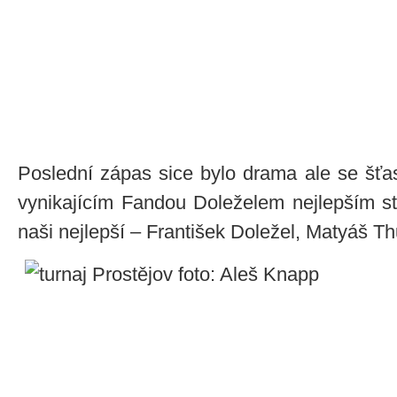
Poslední zápas sice bylo drama ale se šť
vynikajícím Fandou Doleželem nejlepším st
naši nejlepší – František Doležel, Matyáš T