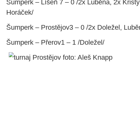
Šumperk – Líšeň 7 – 0 /2x Luběna, 2x Kristý
Horáček/
Šumperk – Prostějov3 – 0 /2x Doležel, Lubě
Šumperk – Přerov1 – 1 /Doležel/