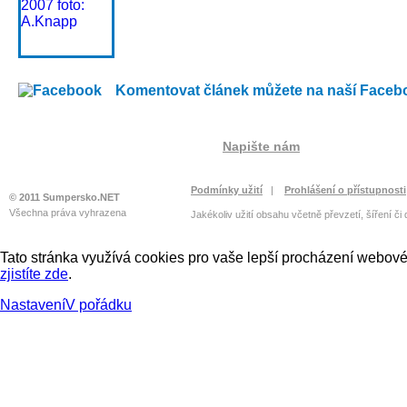
Komentovat článek můžete na naší Faceb
Napište nám
Podmínky užití
|
Prohlášení o přístupnosti
© 2011 Sumpersko.NET
Všechna práva vyhrazena
Jakékoliv užití obsahu včetně převzetí, šíření či
Tato stránka využívá cookies pro vaše lepší procházení webové 
zjistíte zde
.
Nastavení
V pořádku