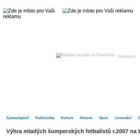
Sobota
08. srpna 2026 -
Facebook
Hlavní strana
Zpravodajství
Publicistika
Kult
Zpravodajství
Publicistika
Kultura
Historie
Sport
Cestování
Z
Výhra mladých šumperských fotbalistů r.2007 na t