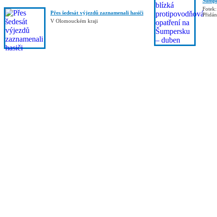
Šumpe
Fotek:
Přes šedesát výjezdů zaznamenali hasiči
Přidá
V Olomouckém kraji