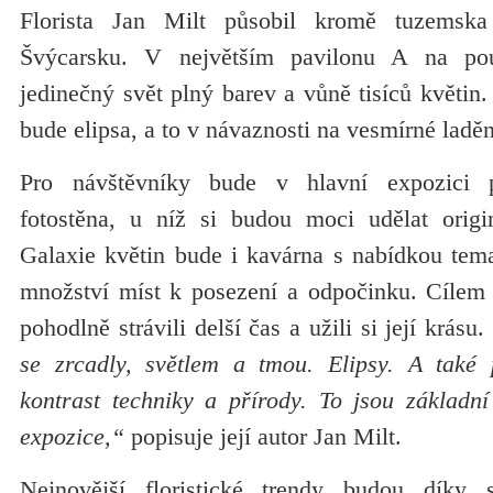
Florista Jan Milt působil kromě tuzems
Švýcarsku. V největším pavilonu A na pou
jedinečný svět plný barev a vůně tisíců květi
bude elipsa, a to v návaznosti na vesmírné ladě
Pro návštěvníky bude v hlavní expozici p
fotostěna, u níž si budou moci udělat origi
Galaxie květin bude i kavárna s nabídkou tema
množství míst k posezení a odpočinku. Cílem j
pohodlně strávili delší čas a užili si její krásu.
se zrcadly, světlem a tmou. Elipsy. A také 
kontrast techniky a přírody. To jsou základní
expozice,“
popisuje její autor Jan Milt.
Nejnovější floristické trendy budou díky