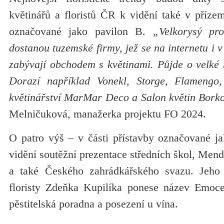
květinářů a floristů ČR k vidění také v příze
označované jako pavilon B.
„Velkorysý pro
dostanou tuzemské firmy, jež se na internetu i
zabývají obchodem s květinami. Půjde o velké h
Dorazí například Vonekl, Storge, Flamengo
květinářství MarMar Deco a Salon květin Bork
Melničuková, manažerka projektu FO 2024.
O patro výš – v části přístavby označované j
vidění soutěžní prezentace středních škol, Mend
a také Českého zahrádkářského svazu. Jeh
floristy Zdeňka Kupilíka ponese název Emoce.
pěstitelská poradna a posezení u vína.