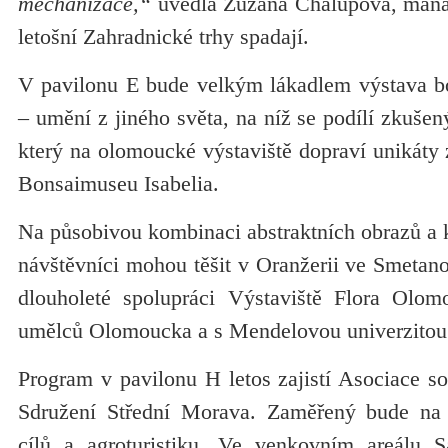
mechanizace,“
uvedla Zuzana Chalupová, manaž
letošní Zahradnické trhy spadají.
V pavilonu E bude velkým lákadlem výstava b
– umění z jiného světa, na níž se podílí zkušen
který na olomoucké výstaviště dopraví unikáty 
Bonsaimuseu Isabelia.
Na působivou kombinaci abstraktních obrazů a 
návštěvníci mohou těšit v Oranžerii ve Smetan
dlouholeté spolupráci Výstaviště Flora Olom
umělců Olomoucka a s Mendelovou univerzitou
Program v pavilonu H letos zajistí Asociace 
Sdružení Střední Morava. Zaměřený bude na p
cílů a agroturistiku. Ve venkovním areálu 