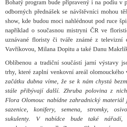
Bohatý program bude připravený i na podiu v 
odborných přednášek se návštěvníci mohou těšit
show, kde budou moci nahlédnout pod ruce špi
například o současnou mistryni ČR ve florist
uznávané floristy či tváře známé z televizní
Vavříkovou, Milana Dopitu a také Danu Mak
Oblíbenou a tradiční součástí jarní výstavy j
trhy, které zaplní venkovní areál olomouckého 
začátku dubna víme, že se k nám chystá bezm
stále přibývají další. Zhruba polovina z nic
Flora Olomouc nabídne zahradnický materiál j
sazenice, konifery, semena, stromky, osiv
sukulenty. V nabídce bude také nářadí, 