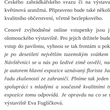
Českého zahrádkářského svazu či na výstav
květinová aranžmá. Připraveno bude také někol
kvalitního občerstvení, včetně bezlepkového.
Cenově zvýhodněné online vstupenky jsou 
olomouckého výstaviště. Pro jejich držitele bud
vstup do pavilonu, vyhnou se tak frontám u pok
je po desetiletí největším tuzemským svátkem 
Návštěvníci se u nás po šedivé zimě osvěží, nač
je autorem hlavní expozice uznávaný florista Ja
řadu zkušeností ze zahraničí. Plníme tak jeden 
spolupráci s mladými a současně kvalitními tv
expozice tomu odpovídá. Je opravdu na co se t
výstaviště Eva Fuglíčková.