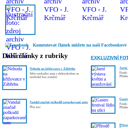
Komentovat článek můžete na naší Facebookové 
Další články z rubriky
EXKLUZIVNÍ FO
Jarní
Nehoda na křižovatce v Zábřehu
Fotek:
Střet osobního auta s elektrokolem se
Přidá
neobešel bez zranění
Gastro
Vandal značně poškodil zaparkované auto
Fotek:
Přes noc
Přidá
Příro