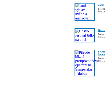
Jarní
Fotek:
Přidá
Gastro
Fotek:
Přidá
Příro
Šumpe
Fotek:
Přidá