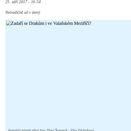
25. září 2017 - 16:54
Netradičně už v úterý
ilustrační snímek zdroj foto: Draci Šumperk - Věra Václavková