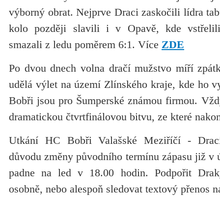
výborný obrat. Nejprve Draci zaskočili lídra ta
kolo později slavili i v Opavě, kde vstřelil
smazali z ledu poměrem 6:1. Více
ZDE
Po dvou dnech volna dračí mužstvo míří zpátky
udělá výlet na území Zlínského kraje, kde ho v
Bobři jsou pro Šumperské známou firmou. Vždyť
dramatickou čtvrtfinálovou bitvu, ze které nakon
Utkání HC Bobři Valašské Meziříčí - Dra
důvodu změny původního termínu zápasu již v út
padne na led v 18.00 hodin. Podpořit Dra
osobně, nebo alespoň sledovat textový přenos n