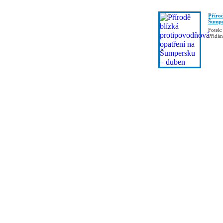
Příro
Šumpe
Fotek:
Přidá