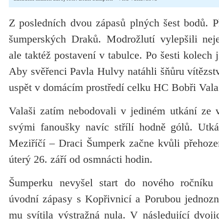
Z posledních dvou zápasů plných šest bodů. Př
šumperských Draků. Modrožlutí vylepšili neje
ale taktéž postavení v tabulce. Po šesti kolech j
Aby svěřenci Pavla Hulvy natáhli šňůru vítězství
uspět v domácím prostředí celku HC Bobři Vala
Valaši zatím nebodovali v jediném utkání ze 
svými fanoušky navíc střílí hodně gólů. Utk
Meziříčí – Draci Šumperk začne kvůli přehozen
úterý 26. září od osmnácti hodin.
Šumperku nevyšel start do nového ročníku tř
úvodní zápasy s Kopřivnicí a Porubou jednozna
mu svítila výstražná nula. V následující dvoj