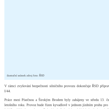
ilustrační snímek zdroj foto: ŘSD
V rámci zvyšování bezpečnosti silničního provozu dokončuje ŘSD přípravy
I/44.
Práce mezi Písečnou a Širokým Brodem byly zahájeny ve středu 13. čer
letošního roku. Provoz bude řízen kyvadlově v jednom jízdním pruhu pro 