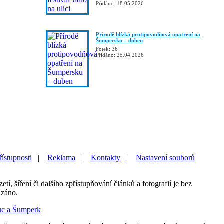
Přidáno: 18.05.2026
Přírodě blízká protipovodňová opatření na
Šumpersku – duben
Fotek: 36
Přidáno: 25.04.2026
řístupnosti
|
Reklama
|
Kontakty
|
Nastavení souborů
etí, šíření či dalšího zpřístupňování článků a fotografií je bez
ázáno.
uc a Šumperk