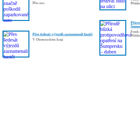
Přes noc
Přidá
Příro
Šumpe
Fotek:
Přes šedesát výjezdů zaznamenali hasiči
Přidá
V Olomouckém kraji