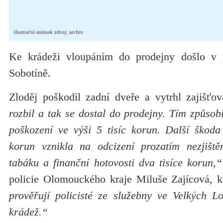
ilustrační snímek zdroj: archiv
Ke krádeži vloupáním do prodejny došlo v p
Sobotíně.
Zloděj poškodil zadní dveře a vytrhl zajišť
rozbil a tak se dostal do prodejny. Tím způso
poškození ve výši 5 tisíc korun. Další škod
korun vznikla na odcizení prozatím nezjiště
tabáku a finanční hotovosti dva tisíce korun,“
policie Olomouckého kraje Miluše Zajícová, k
prověřují policisté ze služebny ve Velkých Lo
krádež.“