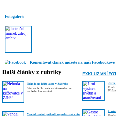
Fotogalerie
Komentovat článek můžete na naší Facebookové 
Další články z rubriky
EXKLUZIVNÍ FO
Jarní
Nehoda na křižovatce v Zábřehu
Fotek:
Střet osobního auta s elektrokolem se
Přidá
neobešel bez zranění
Gastro
Vandal značně poškodil zaparkované auto
Fotek: