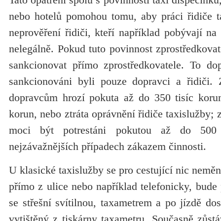
nebo hotelů pomohou tomu, aby práci řidiče t
neprověření řidiči, kteří například pobývají n
nelegálně. Pokud tuto povinnost zprostředkova
sankcionovat přímo zprostředkovatele. To d
sankcionováni byli pouze dopravci a řidiči. 
dopravcům hrozí pokuta až do 350 tisíc korun
korun, nebo ztráta oprávnění řidiče taxislužby;
moci být potrestáni pokutou až do 500
nejzávažnějších případech zákazem činnosti.
U klasické taxislužby se pro cestující nic neměn
přímo z ulice nebo například telefonicky, bud
se střešní svítilnou, taxametrem a po jízdě do
vytištěný z tiskárny taxametru. Současně zůst