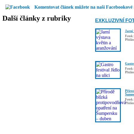
Komentovat článek můžete na naší Facebookové 
Další články z rubriky
EXKLUZIVNÍ FO
Jarní
Fotek:
Přidá
Gastro
Fotek:
Přidá
Příro
Šumpe
Fotek:
Přidá