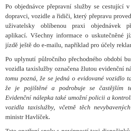
Po objednávce přepravní služby se cestující v
dopravci, vozidle a řidiči, který přepravu prove
uživatelsky oblíbenou praxi objednávek př
aplikací. Všechny informace o uskutečněné jíz
jízdě ještě do e-mailu, například pro účely rekl
Po uplynutí půlročního přechodného období b
vozidla taxislužby označena žlutou evidenční 
tomu pozná, že se jedná o evidované vozidlo t
že je pojištěné a podrobuje se častějším t
Evidenční nálepka také umožní policii a kontr
vozidla taxislužby, včetně těch nevybavenýc
ministr Havlíček.
Tato opatření spolu s povinností taxi dispečinků