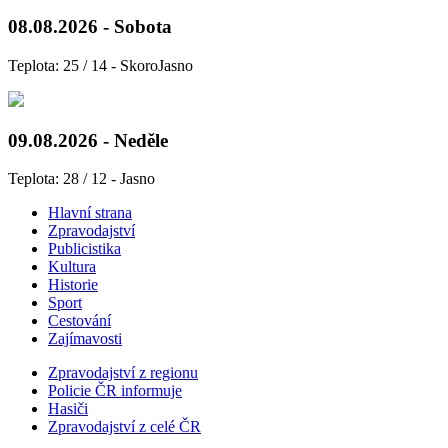
08.08.2026 - Sobota
Teplota: 25 / 14 - SkoroJasno
09.08.2026 - Neděle
Teplota: 28 / 12 - Jasno
Hlavní strana
Zpravodajství
Publicistika
Kultura
Historie
Sport
Cestování
Zajímavosti
Zpravodajství z regionu
Policie ČR informuje
Hasiči
Zpravodajství z celé ČR