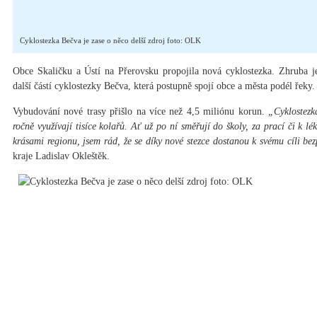
Cyklostezka Bečva je zase o něco delší zdroj foto: OLK
Obce Skaličku a Ústí na Přerovsku propojila nová cyklostezka. Zhruba j
další částí cyklostezky Bečva, která postupně spojí obce a města podél řeky.
Vybudování nové trasy přišlo na více než 4,5 miliónu korun.
„Cyklostezka
ročně využívají tisíce kolařů. Ať už po ní směřují do školy, za prací či k léka
krásami regionu, jsem rád, že se díky nové stezce dostanou k svému cíli bez
kraje Ladislav Okleštěk.