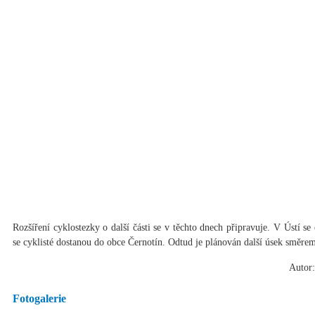
Rozšíření cyklostezky o další části se v těchto dnech připravuje. V Ústí se
se cyklisté dostanou do obce Černotín. Odtud je plánován další úsek směre
Autor:
Fotogalerie