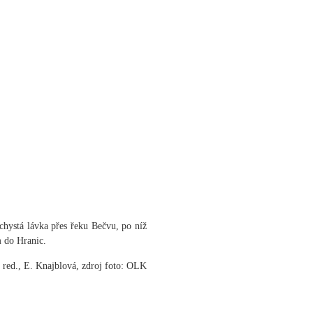
 chystá lávka přes řeku Bečvu, po níž
m do Hranic.
 red., E. Knajblová, zdroj foto: OLK