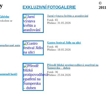
©
ky
EXKLUZIVNÍ FOTOGALERIE
2011
Jarní výstava květin a aranžování
Zábřehu
Fotek: 65
trokolem se
Přidáno: 31.05.2026
Gastro festival Jídlo na ulici
zaparkované auto
Fotek: 46
Přidáno: 18.05.2026
Přírodě blízká protipovodňová opatření na
Šumpersku – duben
Fotek: 36
namenali hasiči
Přidáno: 25.04.2026