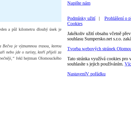
Napište nám
Podmínky užití
|
Prohlášení o p
Cookies
eden a půl kilometru dlouhý úsek je
Jakékoliv užití obsahu včetně převz
souhlasu Sumpersko.net s.r.o. zak
 Bečva je významnou trasou, kterou
Tvorba webových stránek Olomo
ři nebo jde o turisty, kteří přijeli za
pečněji,“
řekl hejtman Olomouckého
Tato stránka využívá cookies pro v
souhlasíte s jejich používáním.
Víc
Nastavení
V pořádku