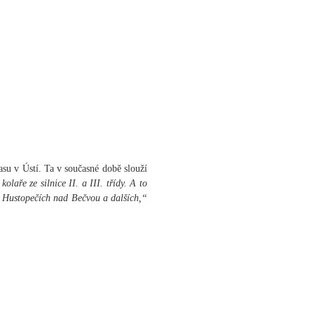
su v Ústí. Ta v současné době slouží
laře ze silnice II. a III. třídy. A to
u, Hustopečích nad Bečvou a dalších,“