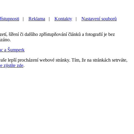
řístupnosti
|
Reklama
|
Kontakty
|
Nastavení souborů
etí, šíření či dalšího zpřístupňování článků a fotografií je bez
ázáno.
uc a Šumperk
aše lepší procházení webové stránky. Tím, že na stránkách setrváte,
e zjistíte zde
.