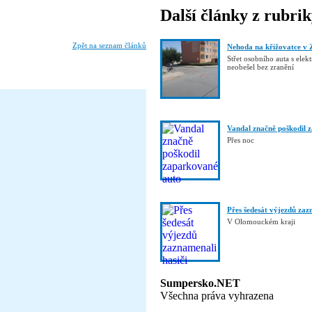
Další články z rubri
Zpět na seznam článků
Nehoda na křižovatce v 
Střet osobního auta s elek
neobešel bez zranění
Vandal značně poškodil 
Přes noc
Přes šedesát výjezdů zaz
V Olomouckém kraji
Sumpersko.NET
Všechna práva vyhrazena