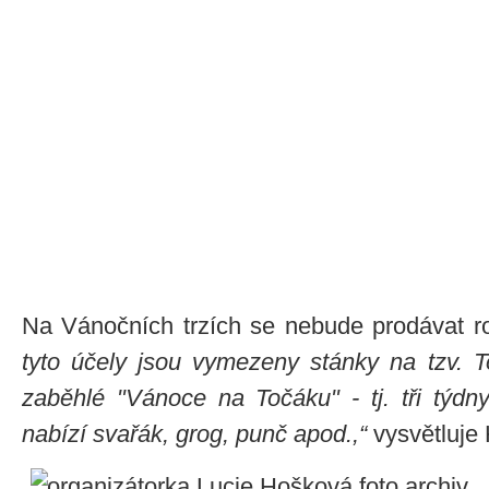
Na Vánočních trzích se nebude prodávat ro
tyto účely jsou vymezeny stánky na tzv. T
zaběhlé "Vánoce na Točáku" - tj. tři týd
nabízí svařák, grog, punč apod.,“
vysvětluje