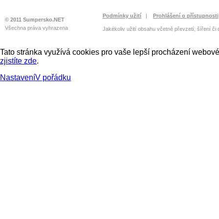
Podmínky užití
|
Prohlášení o přístupnosti
© 2011 Sumpersko.NET
Všechna práva vyhrazena
Jakékoliv užití obsahu včetně převzetí, šíření či
Tato stránka využívá cookies pro vaše lepší procházení webové 
zjistíte zde
.
Nastavení
V pořádku