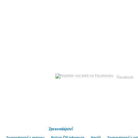
Čtvrtek
06. srpna 2026 -
Facebook
Hlavní strana
Publicistika
Kult
Zpravodajství
Zpravodajství z regionu
Policie ČR informuje
Hasiči
Zpravodajství z ce