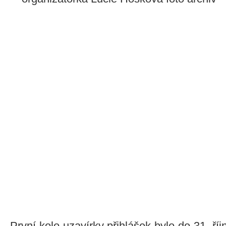
První kolo uzavírky přihlášek bylo do 31. říjn