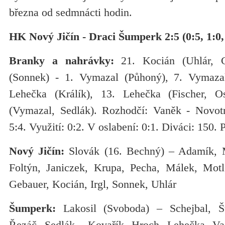
března od sedmnácti hodin.
HK Nový Jičín - Draci Šumperk 2:5 (0:5, 1:0,
Branky a nahrávky:
21. Kocián (Uhlár, C
(Sonnek) - 1. Vymazal (Půhoný), 7. Vymazal 
Lehečka (Králík), 13. Lehečka (Fischer, O
(Vymazal, Sedlák). Rozhodčí: Vaněk - Novotn
5:4. Využití: 0:2. V oslabení: 0:1. Diváci: 150. 
Nový Jičín:
Slovák (16. Bechný) – Adamík, 
Foltýn, Janiczek, Krupa, Pecha, Málek, Motl
Gebauer, Kocián, Irgl, Sonnek, Uhlár
Šumperk:
Lakosil (Svoboda) – Schejbal, Št
Řezáč, Sedlák - Kovařík, Hroch, Lehečka, Vac