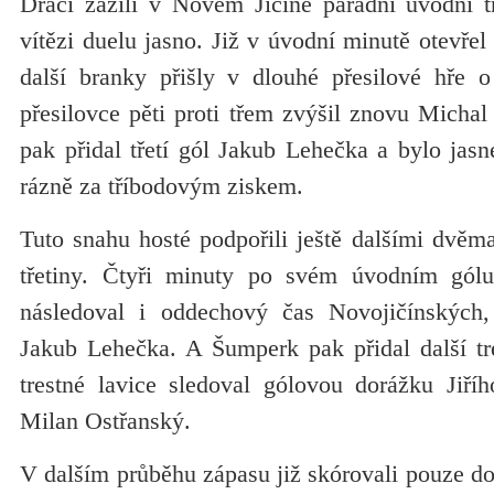
Draci zažili v Novém Jičíně parádní úvodní tř
vítězi duelu jasno. Již v úvodní minutě otevře
další branky přišly v dlouhé přesilové hře 
přesilovce pěti proti třem zvýšil znovu Micha
pak přidal třetí gól Jakub Lehečka a bylo jas
rázně za tříbodovým ziskem.
Tuto snahu hosté podpořili ještě dalšími dvěm
třetiny. Čtyři minuty po svém úvodním gól
následoval i oddechový čas Novojičínských,
Jakub Lehečka. A Šumperk pak přidal další tre
trestné lavice sledoval gólovou dorážku Jiří
Milan Ostřanský.
V dalším průběhu zápasu již skórovali pouze do