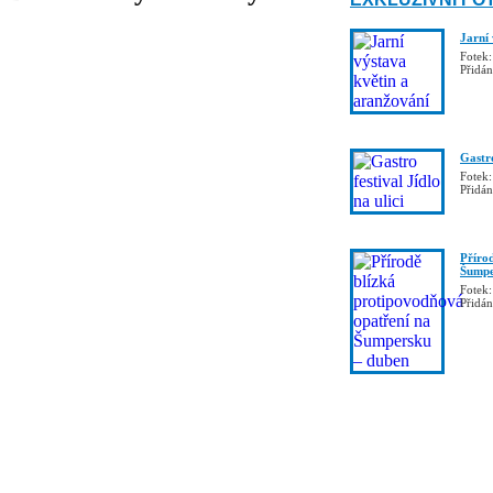
Jarní
Fotek:
Přidá
Gastro
Fotek:
Přidá
Příro
Šumpe
Fotek:
Přidá