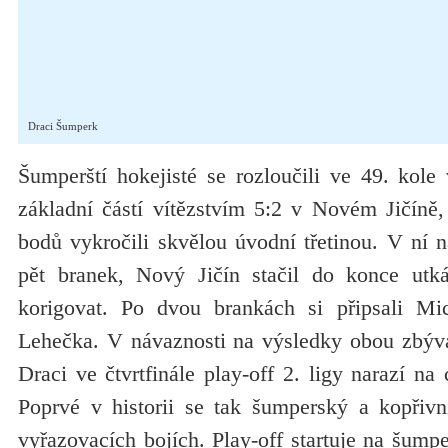
Draci Šumperk
Šumperští hokejisté se rozloučili ve 49. kole
základní částí vítězstvím 5:2 v Novém Jičíně
bodů vykročili skvělou úvodní třetinou. V ní 
pět branek, Nový Jičín stačil do konce utká
korigovat. Po dvou brankách si připsali M
Lehečka. V návaznosti na výsledky obou zbýva
Draci ve čtvrtfinále play-off 2. ligy narazí na
Poprvé v historii se tak šumperský a kopřivn
vyřazovacích bojích. Play-off startuje na šump