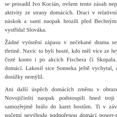
se prosadil Ivo Kocián, ovšem tento zásah nep
aktivity ze strany domácích. Draci v relativn
náskok a sami naopak hrozili před Bechným
vystřídal Slováka.
Žádné vyústění zápasu v nečekané drama se 
třetině. Navíc to byli hosté, kdo měl více ze h
čisté konto i po akcích Fischera či Skopala
domácí. Lakosil sice Sonneka ještě vychytal, 
dorážky nemýlil.
Ani další úspěch domácích změnu v obrazu 
Novojičínští naopak podstoupili hned troj
samozřejmě hrálo do karet hostům. Ti v závě
početní nevýhodu podpořenou domácí power-pl