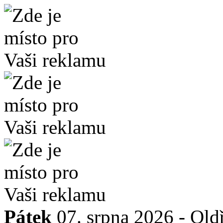
Pátek
07. srpna 2026 -
Old