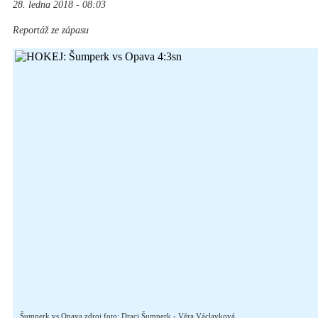
28. ledna 2018 - 08:03
Reportáž ze zápasu
Šumperk vs Opava zdroj foto: Draci Šumperk - Věra Václavková