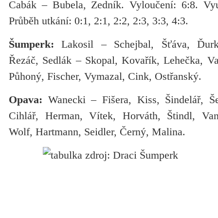
Cabák – Bubela, Zedník. Vyloučení: 6:8. Využ
Průběh utkání: 0:1, 2:1, 2:2, 2:3, 3:3, 4:3.
Šumperk:
Lakosil – Schejbal, Šťáva, Ďurk
Řezáč, Sedlák – Skopal, Kovařík, Lehečka, Vac
Půhoný, Fischer, Vymazal, Cink, Ostřanský.
Opava:
Wanecki – Fišera, Kiss, Šindelář, Še
Cihlář, Herman, Vítek, Horváth, Štindl, Va
Wolf, Hartmann, Seidler, Černý, Malina.