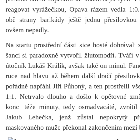
reagovat vyrážečkou, Opava rázem vedla 1:0.
obě strany barikády ještě jednu přesilovkou
ovšem nepadly.
Na startu prostřední části sice hosté dohrávali
šanci si paradoxně vytvořil žlutomodří. Tváří 
útočník Lukáš Králík, avšak také on minul. Fa
ruce nad hlavu až během další dračí přesilov
pořádně napřáhl Jiří Půhoný, a ten prostřelil vš
1:1. Netrvalo dlouho a došlo k opětovné změ
konci téže minuty, tedy osmadvacáté, zvrátil
Jakub Lehečka, jenž zůstal nepokrytý př
maskovaného muže překonal zakončením mezi b