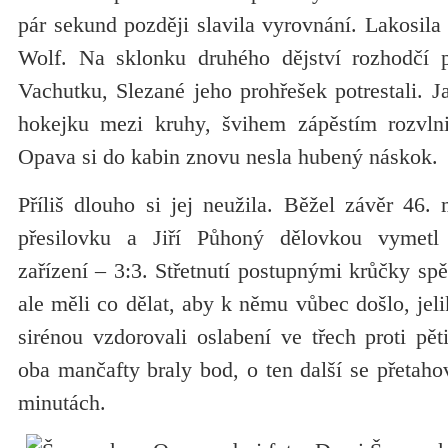
pár sekund později slavila vyrovnání. Lakosila
Wolf. Na sklonku druhého dějství rozhodčí p
Vachutku, Slezané jeho prohřešek potrestali. J
hokejku mezi kruhy, švihem zápěstím rozvlni
Opava si do kabin znovu nesla hubený náskok.
Příliš dlouho si jej neužila. Běžel závěr 46. 
přesilovku a Jiří Půhoný dělovkou vymetl
zařízení – 3:3. Střetnutí postupnými krůčky spě
ale měli co dělat, aby k němu vůbec došlo, jeli
sirénou vzdorovali oslabení ve třech proti pět
oba mančafty braly bod, o ten další se přetaho
minutách.