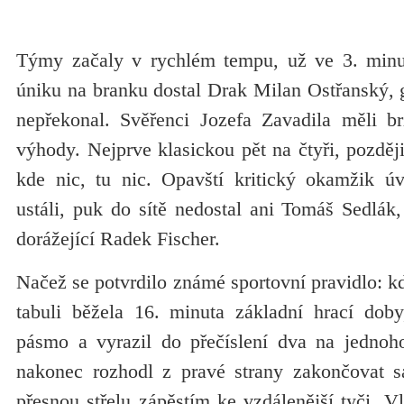
Týmy začaly v rychlém tempu, už ve 3. minu
úniku na branku dostal Drak Milan Ostřanský,
nepřekonal. Svěřenci Jozefa Zavadila měli br
výhody. Nejprve klasickou pět na čtyři, pozděj
kde nic, tu nic. Opavští kritický okamžik ú
ustáli, puk do sítě nedostal ani Tomáš Sedlák
dorážející Radek Fischer.
Načež se potvrdilo známé sportovní pravidlo: k
tabuli běžela 16. minuta základní hrací doby
pásmo a vyrazil do přečíslení dva na jednoh
nakonec rozhodl z pravé strany zakončovat s
přesnou střelu zápěstím ke vzdálenější tyči. Vl