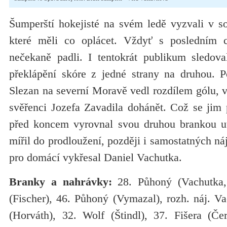
Šumperští hokejisté na svém ledě vyzvali v s
které měli co oplácet. Vždyť s posledním 
nečekaně padli. I tentokrát publikum sledov
překlápění skóre z jedné strany na druhou. Po
Slezan na severní Moravě vedl rozdílem gólu, v
svěřenci Jozefa Zavadila dohánět. Což se jim 
před koncem vyrovnal svou druhou brankou ut
mířil do prodloužení, později i samostatných ná
pro domácí vykřesal Daniel Vachutka.
Branky a nahrávky:
28. Půhoný (Vachutka,
(Fischer), 46. Půhoný (Vymazal), rozh. náj. V
(Horváth), 32. Wolf (Štindl), 37. Fišera (Čer