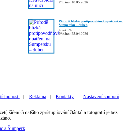
Přidáno: 18.05.2026
Přírodě blízká protipovodňová opatření na
Šumpersku – duben
Fotek: 36
Přidáno: 25.04.2026
řístupnosti
|
Reklama
|
Kontakty
|
Nastavení souborů
etí, šíření či dalšího zpřístupňování článků a fotografií je bez
ázáno.
uc a Šumperk