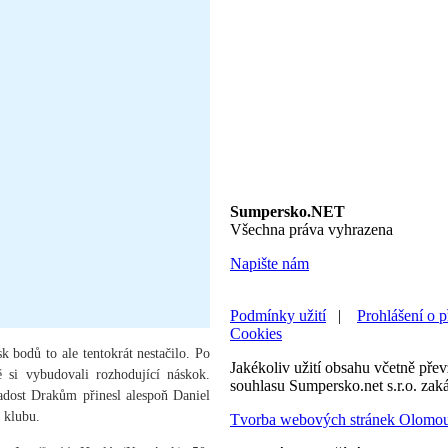
Sumpersko.NET
Všechna práva vyhrazena
Napište nám
Podmínky užití
|
Prohlášení o p
Cookies
k bodů to ale tentokrát nestačilo. Po
Jakékoliv užití obsahu včetně převz
ě si vybudovali rozhodující náskok.
souhlasu Sumpersko.net s.r.o. zak
Radost Drakům přinesl alespoň Daniel
 klubu.
Tvorba webových stránek Olomo