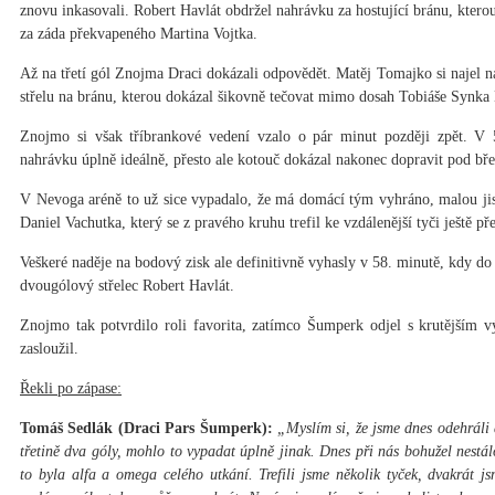
znovu inkasovali. Robert Havlát obdržel nahrávku za hostující bránu, ktero
za záda překvapeného Martina Vojtka.
Až na třetí gól Znojma Draci dokázali odpovědět. Matěj Tomajko si najel n
střelu na bránu, kterou dokázal šikovně tečovat mimo dosah Tobiáše Synka
Znojmo si však tříbrankové vedení vzalo o pár minut později zpět. V 
nahrávku úplně ideálně, přesto ale kotouč dokázal nakonec dopravit pod bř
V Nevoga aréně to už sice vypadalo, že má domácí tým vyhráno, malou ji
Daniel Vachutka, který se z pravého kruhu trefil ke vzdálenější tyči ještě 
Veškeré naděje na bodový zisk ale definitivně vyhasly v 58. minutě, kdy do
dvougólový střelec Robert Havlát.
Znojmo tak potvrdilo roli favorita, zatímco Šumperk odjel s krutějším v
zasloužil.
Řekli po zápase:
Tomáš Sedlák (Draci Pars Šumperk):
„Myslím si, že jsme dnes odehráli
třetině dva góly, mohlo to vypadat úplně jinak. Dnes při nás bohužel nestál
to byla alfa a omega celého utkání. Trefili jsme několik tyček, dvakrát j