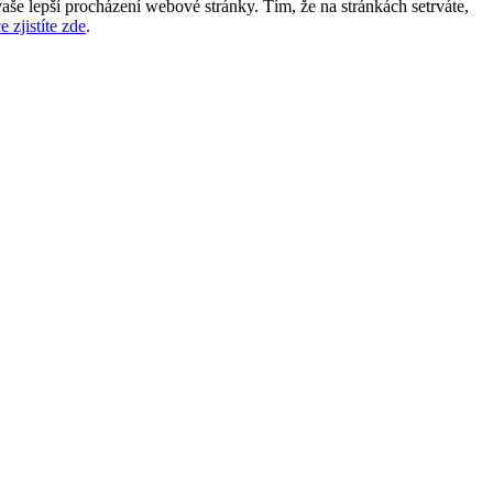
aše lepší procházení webové stránky. Tím, že na stránkách setrváte,
e zjistíte zde
.