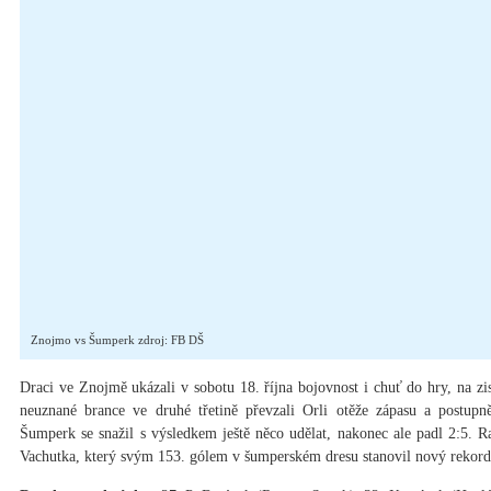
Znojmo vs Šumperk zdroj: FB DŠ
Draci ve Znojmě ukázali v sobotu 18. října bojovnost i chuť do hry, na zis
neuznané brance ve druhé třetině převzali Orli otěže zápasu a postupn
Šumperk se snažil s výsledkem ještě něco udělat, nakonec ale padl 2:5. 
Vachutka, který svým 153. gólem v šumperském dresu stanovil nový rekord