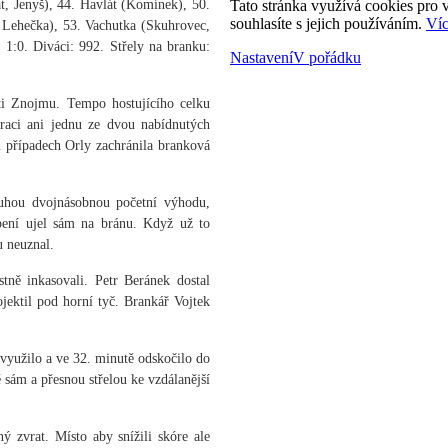
, Jenyš), 44. Havlát (Komínek), 50.
Tato stránka využívá cookies pro v
souhlasíte s jejich používáním.
Víc
 Lehečka), 53. Vachutka (Skuhrovec,
 1:0. Diváci: 992. Střely na branku:
Nastavení
V pořádku
ti Znojmu. Tempo hostujícího celku
aci ani jednu ze dvou nabídnutých
u případech Orly zachránila branková
uhou dvojnásobnou početní výhodu,
abení ujel sám na bránu. Když už to
u neuznal.
tně inkasovali. Petr Beránek dostal
jektil pod horní tyč. Brankář Vojtek
využilo a ve 32. minutě odskočilo do
sám a přesnou střelou ke vzdálanější
ý zvrat. Místo aby snížili skóre ale