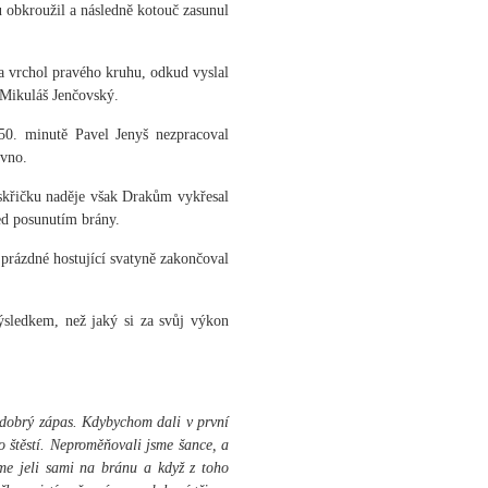
u obkroužil a následně kotouč zasunul
a vrchol pravého kruhu, odkud vyslal
 Mikuláš Jenčovský.
50. minutě Pavel Jenyš nezpracoval
evno.
skřičku naděje však Drakům vykřesal
před posunutím brány.
 prázdné hostující svatyně zakončoval
ýsledkem, než jaký si za svůj výkon
 dobrý zápas. Kdybychom dali v první
o štěstí. Neproměňovali jsme šance, a
sme jeli sami na bránu a když z toho