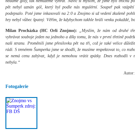
nedáme góly, tak nemůžeme vyhrát. Navíc si myslím, že jsme byli trochu po
pět nebyl uznán gól, který byl podle nás regulérní. Soupeř pak vzápět
podepsalo. Poté jsme inkasovali na 2:0 a Znojmo si už vedení zkušeně pohlí
hry nebyl vůbec špatný. Věřím, že kdybychom takhle hráli venku pokaždé, 
Milan Procházka (HC Orli Znojmo):
„Myslím, že nám od druhé třet
vyhrávat souboje jeden na jednoho a díky tomu, že nás v první třetině podrž
naši stranu. Proměnili jsme přesilovku pět na tři, což je také velice důlež
rádi. S trenérem Šumperka jsme se shodli, že musíme respektovat to, co rozho
se nemá cenu zabývat, když je nemohou vrátit zpátky. Dnes rozhodli v 
nebyla.“
Autor:
Fotogalerie