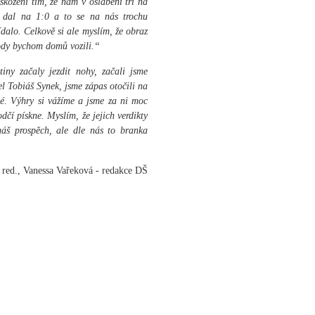
škozeni tím, že nám v oslabení tři na
í dal na 1:0 a to se na nás trochu
dalo. Celkově si ale myslím, že obraz
body bychom domů vozili.“
iny začaly jezdit nohy, začali jsme
el Tobiáš Synek, jsme zápas otočili na
ité. Výhry si vážíme a jsme za ni moc
dčí pískne. Myslím, že jejich verdikty
náš prospěch, ale dle nás to branka
 red., Vanessa Vařeková - redakce DŠ