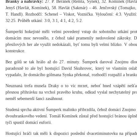
Branky a nahrávky:
27. P. Beránek (Remta, Synek), 32. Komínek (Havlát
Jenyš (Havlát, Komínek), 58. Havlát (Sakmár) – 46. Jenčovský (Tomajko,
T. Handl). Rozhodčí: Schenel – Viskot, Voznička. Vyloučení: 4:3. Využití:
32:25. Průběh utkání: 3:0, 3:1, 4:1, 4:2, 5:2.
Šumperští hokejisté měli velmi povedený vstup do sobotního utkání pro
domácím moc nevonělo, z čehož také pramenily nedovolené zákroky. Dr
přesilových her ale využít nedokázali, byť tomu byli velmi blízko. V obo
konstrukce.
Bez gólů se tak hrálo až do 27. minuty. Šumperk daroval Znojmu dlo
paradoxně to ale byl hostující David Skuhrovec, který ve vlastním osl
vypadalo, že domácího gólmana Synka překonal, rozhodčí rozpažil a brank
Neuznaná trefa musela Draky o to víc mrzet, neboť hned vzápětí nešťas
přesnou přihrávku na vrchol pravého kruhu, odkud vyslal nechytatelný pro
neměl sebemenší šanci zasáhnout.
Studená sprcha aktivní Šumperk malinko přibrzdila, čehož domácí Znojmo 
dvoubrankového vedení. Tomáš Komínek zůstal před hostující bránou úplně 
tyči spustil domácí euforii.
Hostující hráči tak měli k dispozici poslední dvacetiminutovku na případn