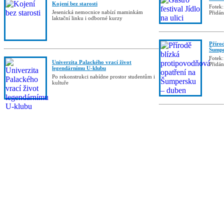
Kojení bez starosti
Fotek:
Jesenická nemocnice nabízí maminkám
Přidá
laktační linku i odborné kurzy
Příro
Šumpe
Fotek:
Univerzita Palackého vrací život
Přidá
legendárnímu U-klubu
Po rekonstrukci nabídne prostor studentům i
kultuře