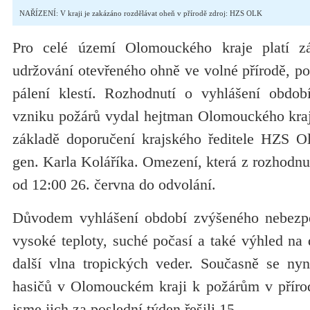
NAŘÍZENÍ: V kraji je zakázáno rozdělávat oheň v přírodě zdroj: HZS OLK
Pro celé území Olomouckého kraje platí z
udržování otevřeného ohně ve volné přírodě, po
pálení klestí. Rozhodnutí o vyhlášení obdob
vzniku požárů vydal hejtman Olomouckého kraj
základě doporučení krajského ředitele HZS O
gen. Karla Koláříka. Omezení, která z rozhodnut
od 12:00 26. června do odvolání.
Důvodem vyhlášení období zvýšeného nebezpe
vysoké teploty, suché počasí a také výhled na d
další vlna tropických veder. Současně se nyn
hasičů v Olomouckém kraji k požárům v přírod
jsme jich za poslední týden řešili 15.