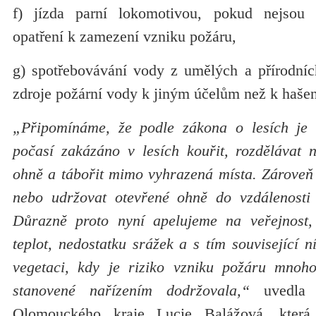
f) jízda parní lokomotivou, pokud nejsou z
opatření k zamezení vzniku požáru,
g) spotřebovávání vody z umělých a přírodníc
zdroje požární vody k jiným účelům než k hašen
„Připomínáme, že podle zákona o lesích je
počasí zakázáno v lesích kouřit, rozdělávat 
ohně a tábořit mimo vyhrazená místa. Zároveň 
nebo udržovat otevřené ohně do vzdálenosti
Důrazně proto nyní apelujeme na veřejnost
teplot, nedostatku srážek a s tím související n
vegetaci, kdy je riziko vzniku požáru mnoho
stanovené nařízením dodržovala,“
uvedla 
Olomouckého kraje Lucie Balážová, která