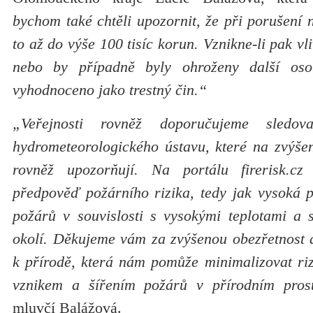
bychom také chtěli upozornit, že při porušení n
to až do výše 100 tisíc korun. Vznikne-li pak v
nebo by případně byly ohroženy další oso
vyhodnoceno jako trestný čin.“
„Veřejnosti rovněž doporučujeme sledov
hydrometeorologického ústavu, které na zvýšen
rovněž upozorňují. Na portálu firerisk.c
předpověď požárního rizika, tedy jak vysoká 
požárů v souvislosti s vysokými teplotami a 
okolí. Děkujeme vám za zvýšenou obezřetnost a
k přírodě, která nám pomůže minimalizovat riz
vznikem a šířením požárů v přírodním prost
mluvčí Balážová.