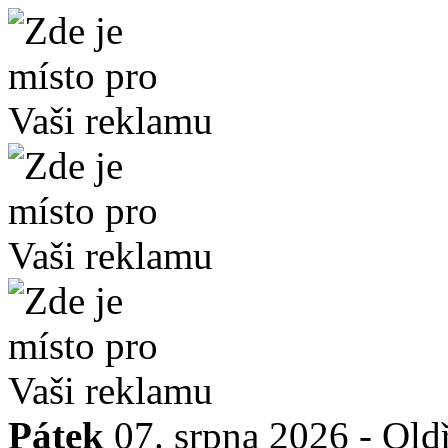
Pátek
07. srpna 2026 -
Old