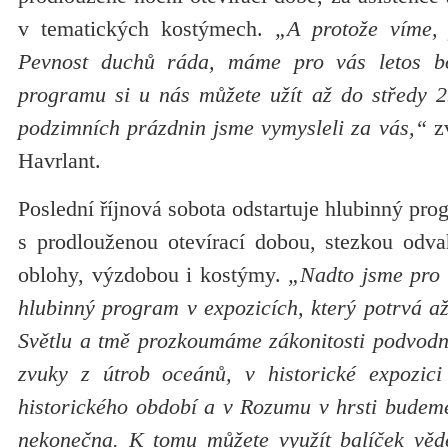
v tematických kostýmech.
„A protože víme
Pevnost duchů ráda, máme pro vás letos b
programu si u nás můžete užít až do středy 2
podzimních prázdnin jsme vymysleli za vás,“
zv
Havrlant.
Poslední říjnová sobota odstartuje hlubinný pr
s prodlouženou otevírací dobou, stezkou odv
oblohy, výzdobou i kostýmy.
„Nadto jsme pro v
hlubinný program v expozicích, který potrvá a
Světlu a tmě prozkoumáme zákonitosti podvodní
zvuky z útrob oceánů, v historické expozici
historického období a v Rozumu v hrsti budeme
nekonečna. K tomu můžete využít balíček věd