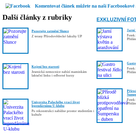
Komentovat článek můžete na naší Facebookové 
Další články z rubriky
EXKLUZIVNÍ FO
Jarní
Pozorujte zatmění Slunce
Fotek:
Z terasy Přírodovědecké fakulty UP
Přidá
Gastro
Kojení bez starosti
Fotek:
Jesenická nemocnice nabízí maminkám
Přidá
laktační linku i odborné kurzy
Příro
Šumpe
Fotek:
Univerzita Palackého vrací život
Přidá
legendárnímu U-klubu
Po rekonstrukci nabídne prostor studentům i
kultuře