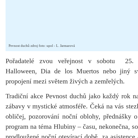
Pevnost duchů zdroj foto: upol - L. Jarmarová
Pořadatelé zvou veřejnost v sobotu 25. ř
Halloween, Dia de los Muertos nebo jiný sv
propojení mezi světem živých a zemřelých.
Tradiční akce Pevnost duchů jako každý rok n
zábavy v mystické atmosféře. Čeká na vás stez
obličej, pozorování noční oblohy, přednášky o 
program na téma Hlubiny – času, nekonečna, so
prodloužené noční otevírací době, za asistence