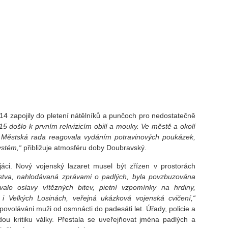
14 zapojily do pletení nátělníků a punčoch pro nedostatečně
15 došlo k prvním rekvizicím obilí a mouky. Ve městě a okolí
in. Městská rada reagovala vydáním potravinových poukázek,
ystém,“
přibližuje atmosféru doby Doubravský.
áci. Nový vojenský lazaret musel být zřízen v prostorách
lstva, nahlodávaná zprávami o padlých, byla povzbuzována
lo oslavy vítězných bitev, pietní vzpomínky na hrdiny,
 Velkých Losinách, veřejná ukázková vojenská cvičení,“
 povoláváni muži od osmnácti do padesáti let. Úřady, policie a
ou kritiku války. Přestala se uveřejňovat jména padlých a