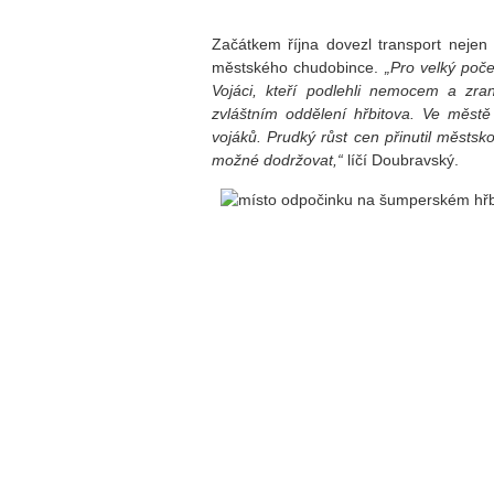
Začátkem října dovezl transport nejen 
městského chudobince.
„Pro velký poče
Vojáci, kteří podlehli nemocem a zra
zvláštním oddělení hřbitova. Ve městě
vojáků. Prudký růst cen přinutil městsko
možné dodržovat,“
líčí Doubravský.