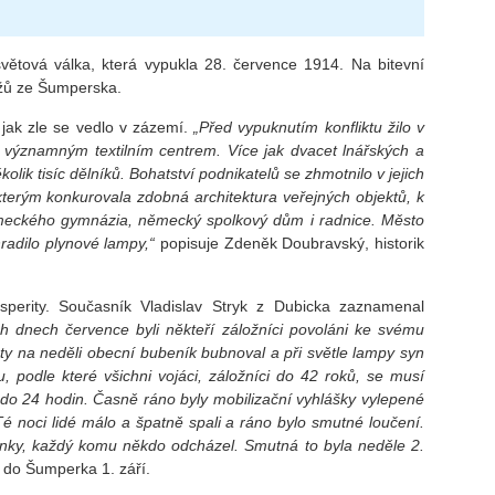
světová válka, která vypukla 28. července 1914. Na bitevní
užů ze Šumperska.
 jak zle se vedlo v zázemí.
„Před vypuknutím konfliktu žilo v
významným textilním centrem. Více jak dvacet lnářských a
ik tisíc dělníků. Bohatství podnikatelů se zhmotnilo v jejich
kterým konkurovala zdobná architektura veřejných objektů, k
ěmeckého gymnázia, německý spolkový dům i radnice. Město
hradilo plynové lampy,“
popisuje Zdeněk Doubravský, historik
perity. Současník Vladislav Stryk z Dubicka zaznamenal
h dnech července byli někteří záložníci povoláni ke svému
ty na neděli obecní bubeník bubnoval a při světle lampy syn
ku, podle které všichni vojáci, záložníci do 42 roků, se musí
u do 24 hodin. Časně ráno byly mobilizační vyhlášky vylepené
é noci lidé málo a špatně spali a ráno bylo smutné loučení.
milenky, každý komu někdo odcházel. Smutná to byla neděle 2.
l do Šumperka 1. září.