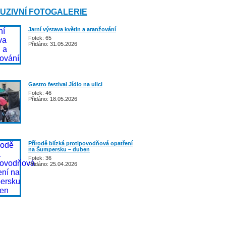
UZIVNÍ FOTOGALERIE
Jarní výstava květin a aranžování
Fotek: 65
Přidáno: 31.05.2026
Gastro festival Jídlo na ulici
Fotek: 46
Přidáno: 18.05.2026
Přírodě blízká protipovodňová opatření
na Šumpersku – duben
Fotek: 36
Přidáno: 25.04.2026