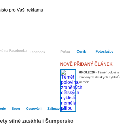
Ceník
Fotoslužby
Pošta
Facebook
NOVĚ PŘIDANÝ ČLÁNEK
06.08.2026
- Téměř polovina
zraněných dětských cyklistů
neměla...
Publicistika
Kultura
Historie
Sport
orie
Sport
Cestování
Zajímavosti
lety silně zasáhla i Šumpersko