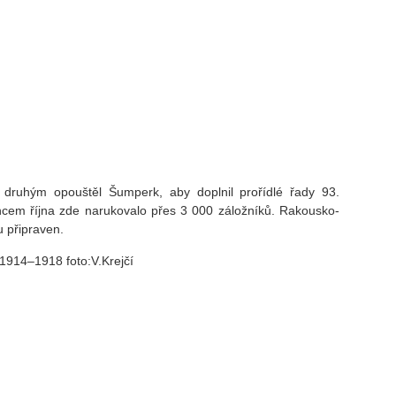
druhým opouštěl Šumperk, aby doplnil prořídlé řady 93.
ncem října zde narukovalo přes 3 000 záložníků. Rakousko-
u připraven.