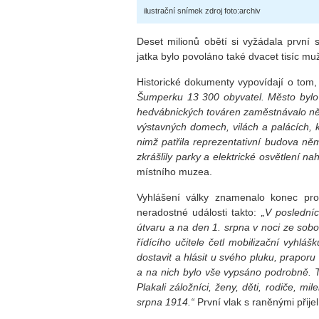
ilustrační snímek zdroj foto:archiv
Deset milionů obětí si vyžádala první 
jatka bylo povoláno také dvacet tisíc m
Historické dokumenty vypovídají o tom,
Šumperku 13 300 obyvatel. Město bylo 
hedvábnických továren zaměstnávalo někol
výstavných domech, vilách a palácích, 
nimž patřila reprezentativní budova n
zkrášlily parky a elektrické osvětlení na
místního muzea.
Vyhlášení války znamenalo konec pros
neradostné události takto:
„V posledníc
útvaru a na den 1. srpna v noci ze sobo
řídícího učitele četl mobilizační vyhláš
dostavit a hlásit u svého pluku, prapor
a na nich bylo vše vypsáno podrobně. T
Plakali záložníci, ženy, děti, rodiče, 
srpna 1914.“
První vlak s raněnými přije