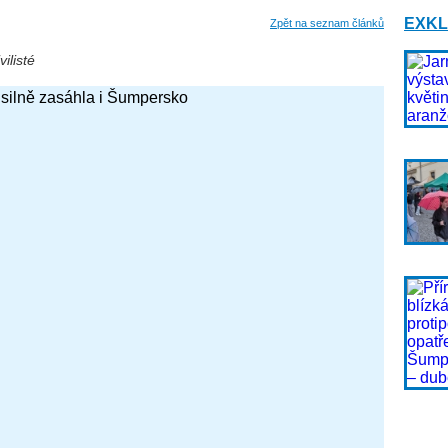
EXKL
Zpět na seznam článků
vilisté