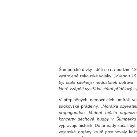
Šumperské dívky i děti se na podzim 19
vystrojené rakouské vojáky.
„V lednu 19
byl stále citelnější nedostatek potrav
které vzápětí vystřídal státní přídělový s
V přeplněných nemocnicích umírali voj
sudkovské přádelny.
„Morálka obyvate
propagandou. Vedení města organizova
koncerty dechové hudby v Šumperku i
vypravuje historik. Do armády začali být
vojenské orgány krutě postihovaly každ