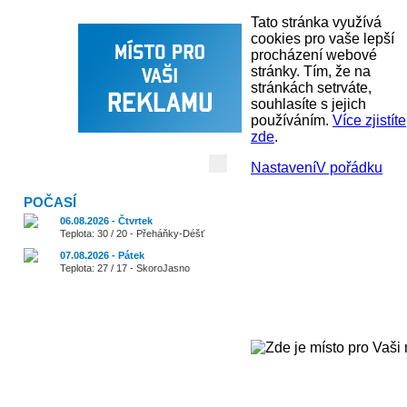
Tato stránka využívá
cookies pro vaše lepší
procházení webové
stránky. Tím, že na
stránkách setrváte,
souhlasíte s jejich
používáním.
Více zjistíte
zde
.
Vyhledávání:
Nastavení
V pořádku
POČASÍ
06.08.2026 - Čtvrtek
Teplota: 30 / 20 - Přeháňky-Déšť
07.08.2026 - Pátek
Teplota: 27 / 17 - SkoroJasno
Cestování
Zajímavosti