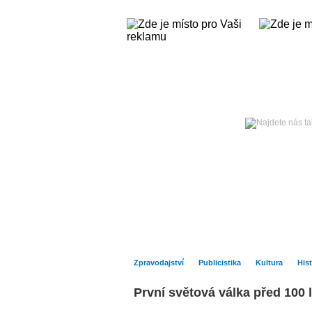
Čtvrtek
06. srpna 2026 -
Hlavní strana
Zpravodajství
Zpravodajství
Publicistika
Kultura
Hist
První světová válka před 100 