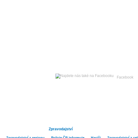
Čtvrtek
06. srpna 2026 -
Facebook
Hlavní strana
Publicistika
Kult
Zpravodajství
Zpravodajství z regionu
Policie ČR informuje
Hasiči
Zpravodajství z ce