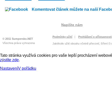
Komentovat článek můžete na naší Faceb
Napište nám
Podmínky užití
|
Prohlášení o přístupnosti
© 2011 Sumpersko.NET
Všechna práva vyhrazena
Jakékoliv užití obsahu včetně převzetí, šíření či
Tato stránka využívá cookies pro vaše lepší procházení webové 
zjistíte zde
.
Nastavení
V pořádku