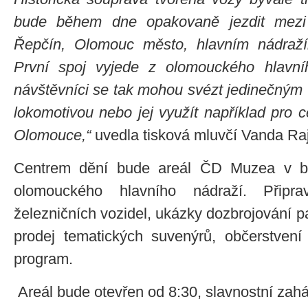
bude během dne opakovaně jezdit mezi
Řepčín, Olomouc město, hlavním nádraží
První spoj vyjede z olomouckého hlavní
návštěvníci se tak mohou svézt jedinečným
lokomotivou nebo jej využít například pro 
Olomouce,“
uvedla tisková mluvčí Vanda Ra
Centrem dění bude areál ČD Muzea v bez
olomouckého hlavního nádraží. Připr
železničních vozidel, ukázky dozbrojování p
prodej tematických suvenýrů, občerstvení
program.
Areál bude otevřen od 8:30, slavnostní zahá