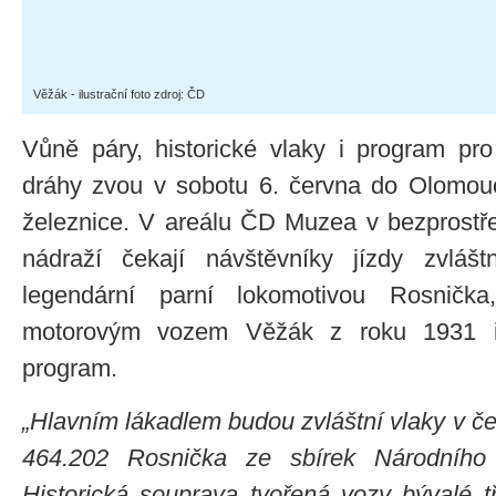
Věžák - ilustrační foto zdroj: ČD
Vůně páry, historické vlaky i program pr
dráhy zvou v sobotu 6. června do Olomou
železnice. V areálu ČD Muzea v bezprostřed
nádraží čekají návštěvníky jízdy zvláš
legendární parní lokomotivou Rosnička
motorovým vozem Věžák z roku 1931 i
program.
„Hlavním lákadlem budou zvláštní vlaky v če
464.202 Rosnička ze sbírek Národního
Historická souprava tvořená vozy bývalé tře