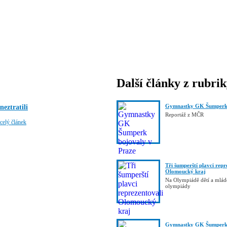
Další články z rubri
Gymnastky GK Šumperk 
neztratili
Reportáž z MČR
celý článek
Tři šumperští plavci repr
Olomoucký kraj
Na Olympiádě dětí a mláde
olympiády
Gymnastky GK Šumperk 