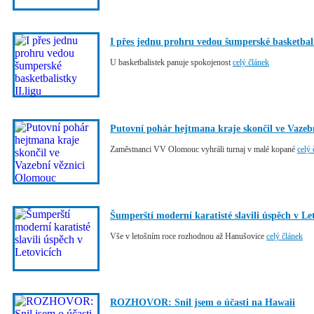
I přes jednu prohru vedou šumperské basketbali
U basketbalistek panuje spokojenost
celý článek
Putovní pohár hejtmana kraje skončil ve Vazeb
Zaměstnanci VV Olomouc vyhráli turnaj v malé kopané
celý 
Šumperští moderní karatisté slavili úspěch v Le
Vše v letošním roce rozhodnou až Hanušovice
celý článek
ROZHOVOR: Snil jsem o účasti na Hawaii