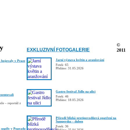
©
ky
EXKLUZIVNÍ FOTOGALERIE
2011
Jarní výstava květin a aranžování
bojovaly v Praze
Fotek: 65
Přidáno: 31.05.2026
Gastro festival Jídlo na ulici
ezentovali
Fotek: 46
Přidáno: 18.05.2026
že – reportáž z
Přírodě blízká protipovodňová opatření na
Šumpersku – duben
Fotek: 36
uspěly v Popradu
Přidáno: 25.04.2026