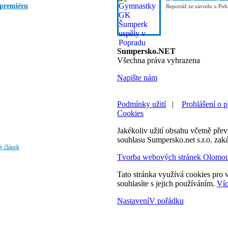
 premiéru
Reportáž ze závodu o Poh
Sumpersko.NET
Všechna práva vyhrazena
Napište nám
Podmínky užití
|
Prohlášení o p
Cookies
Jakékoliv užití obsahu včetně převz
souhlasu Sumpersko.net s.r.o. zak
lý článek
Tvorba webových stránek Olomo
Tato stránka využívá cookies pro v
souhlasíte s jejich používáním.
Víc
Nastavení
V pořádku