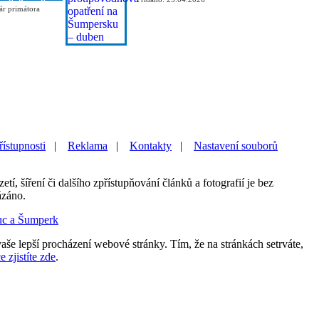
ár primátora
řístupnosti
|
Reklama
|
Kontakty
|
Nastavení souborů
etí, šíření či dalšího zpřístupňování článků a fotografií je bez
ázáno.
uc a Šumperk
aše lepší procházení webové stránky. Tím, že na stránkách setrváte,
e zjistíte zde
.