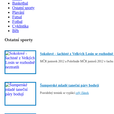
Basketbal
Ostatní sporty
Plavání
Futsal
Fotbal
Cyklistika
Běh
Ostatní sporty
Sokolové - šachisté z Velkých Losin se rozhodně 
MČR juniorek 2012 a Polofinále MČR juniorů 2012 v šachu
Šumperské mladé taneční páry bodují
Pravidelný trenink se vyplácí
celý článek