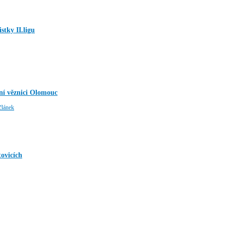
stky II.ligu
ní věznici Olomouc
článek
tovicích