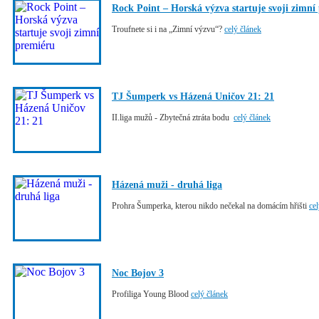
Rock Point – Horská výzva startuje svoji zimní
Troufnete si i na „Zimní výzvu“?
celý článek
TJ Šumperk vs Házená Uničov 21: 21
II.liga mužů - Zbytečná ztráta bodu
celý článek
Házená muži - druhá liga
Prohra Šumperka, kterou nikdo nečekal na domácím hřišti
ce
Noc Bojov 3
Profiliga Young Blood
celý článek