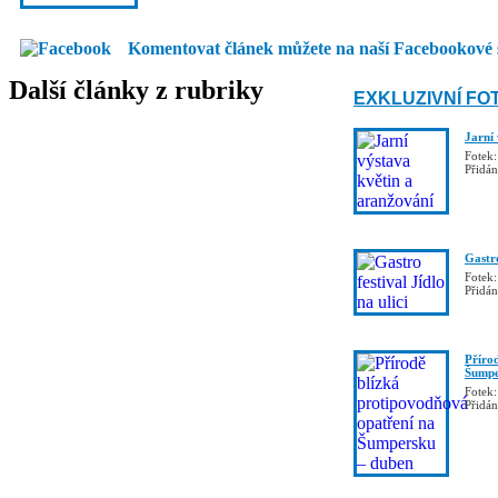
Komentovat článek můžete na naší Facebookové 
Další články z rubriky
EXKLUZIVNÍ FO
Jarní
Fotek:
Přidá
Gastro
Fotek:
Přidá
Příro
Šumpe
Fotek:
Přidá