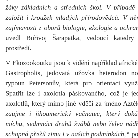
žáky základních a středních škol. V případ
založit i kroužek mladých přírodovědců. V ně
zajímavosti z oborů biologie, ekologie a ochran
uvedl Bořivoj Šarapatka, vedoucí katedry
prostředí.
V Ekozookoutku jsou k vidění například africké
Gastropholis, jedovatá užovka heterodon n
rypoun Petersonův, která pro orientaci využí
Spatřit lze i axolotla páskovaného, což je je
axolotlů, který mimo jiné vděčí za jméno Azté
zaujme i jihoamerický vačnatec, který doká
míchu, sedmnáct druhů švábů nebo želva nádher
schopná přežít zimu i v našich podmínkách,“
po