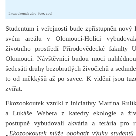
Ekozookoutek zdroj foto: upol
Studentům i veřejnosti bude zpřístupněn nový 
svém areálu v Olomouci-Holici vybudoval
životního prostředí Přírodovědecké fakulty 
Olomouci. Návštěvníci budou moci nahlédnout 
šedesáti druhy bezobratlých živočichů a sedmdes
to od měkkýšů až po savce. K vidění jsou tuz
zvířat.
Ekozookoutek vznikl z iniciativy Martina Rulí
a Lukáše Webera z katedry ekologie a život
postupně vybudovali akvária a terária pro r
„Ekozookoutek může obohatit výuku studentů