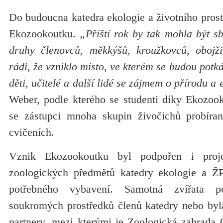
Do budoucna katedra ekologie a životního prostř
Ekozookoutku.
„Příští rok by tak mohla být s
druhy členovců, měkkýšů, kroužkovců, obojži
rádi, že vzniklo místo, ve kterém se budou potkáv
děti, učitelé a další lidé se zájmem o přírodu a 
Weber, podle kterého se studenti díky Ekozo
se zástupci mnoha skupin živočichů probíra
cvičeních.
Vznik Ekozookoutku byl podpořen i proj
zoologických předmětů katedry ekologie a ŽP
potřebného vybavení. Samotná zvířata p
soukromých prostředků členů katedry nebo byl
partnery, mezi kterými je Zoologická zahrada 