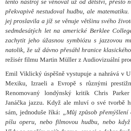
tento nástroj se věnoval už od dětství, přesto 
překvapivě nestudoval hudbu, ale matematiku. 
jej proslavila a jíž se věnuje většinu svého živo
sedmdesátých let na americké Berklee College
zachytit jeho úžasnou symbiózu s jazzovou muz
natolik, že už dávno přesáhl hranice klasického
režisér filmu Martin Müller z Audiovizuální pr
Emil Viklický úspěšně vystupuje a nahrává v 
Mexiku, Izraeli a Evropě s různými prestižn
Renomovaný londýnský kritik Chris Parker
Janáčka jazzu. Když ale mluví o své tvorbě h
sám, jednoduše říká:
„Můj způsob přemýšlení o
píšu operu, nebo filmovou hudbu, nebo když 