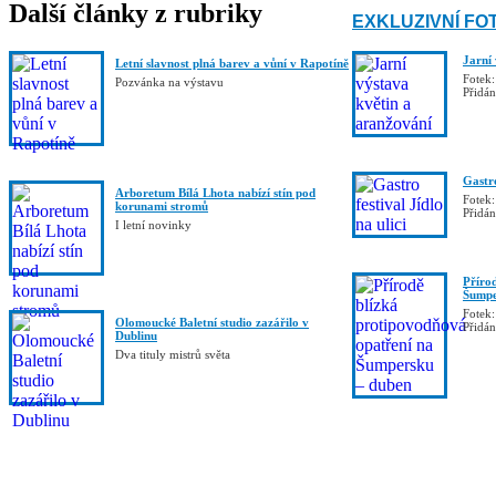
Další články z rubriky
EXKLUZIVNÍ FO
Jarní
Letní slavnost plná barev a vůní v Rapotíně
Fotek:
Pozvánka na výstavu
Přidá
Gastro
Arboretum Bílá Lhota nabízí stín pod
Fotek:
korunami stromů
Přidá
I letní novinky
Příro
Šumpe
Fotek:
Olomoucké Baletní studio zazářilo v
Přidá
Dublinu
Dva tituly mistrů světa