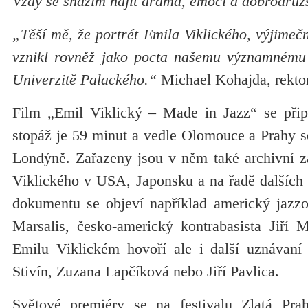
Vždy se snažím najít drama, emoci a dobrodružs
„Těší mě, že portrét Emila Viklického, výjime
vznikl rovněž jako pocta našemu významnému 
Univerzitě Palackého.“
Michael Kohajda, rekto
Film „Emil Viklický – Made in Jazz“ se přip
stopáž je 59 minut a vedle Olomouce a Prahy se
Londýně. Zařazeny jsou v něm také archivní z
Viklického v USA, Japonsku a na řadě dalších 
dokumentu se objeví například americký jazz
Marsalis, česko-americký kontrabasista Jiří
Emilu Viklickém hovoří ale i další uznávaní h
Stivín, Zuzana Lapčíková nebo Jiří Pavlica.
Světové premiéry se na festivalu Zlatá Prah