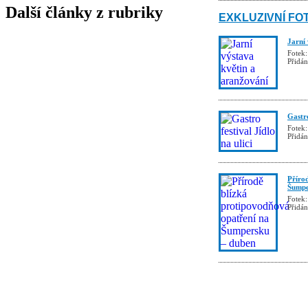
Další články z rubriky
EXKLUZIVNÍ FO
Jarní
Fotek:
Přidá
Gastro
Fotek:
Přidá
Příro
Šumpe
Fotek:
Přidá