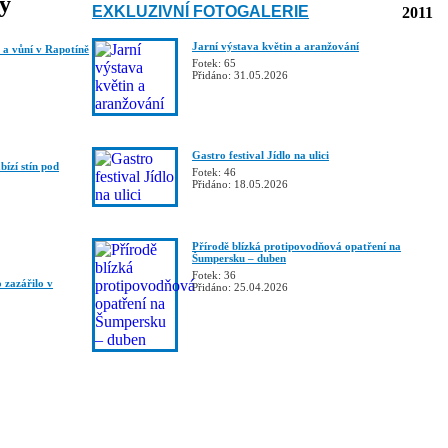
ky
EXKLUZIVNÍ FOTOGALERIE
2011
Jarní výstava květin a aranžování
v a vůní v Rapotíně
Fotek: 65
Přidáno: 31.05.2026
Gastro festival Jídlo na ulici
ízí stín pod
Fotek: 46
Přidáno: 18.05.2026
Přírodě blízká protipovodňová opatření na
Šumpersku – duben
Fotek: 36
 zazářilo v
Přidáno: 25.04.2026