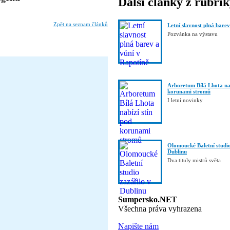
Další články z rubri
Zpět na seznam článků
Letní slavnost plná bare
Pozvánka na výstavu
Arboretum Bílá Lhota nab
korunami stromů
I letní novinky
Olomoucké Baletní studio
Dublinu
Dva tituly mistrů světa
Sumpersko.NET
Všechna práva vyhrazena
Napište nám