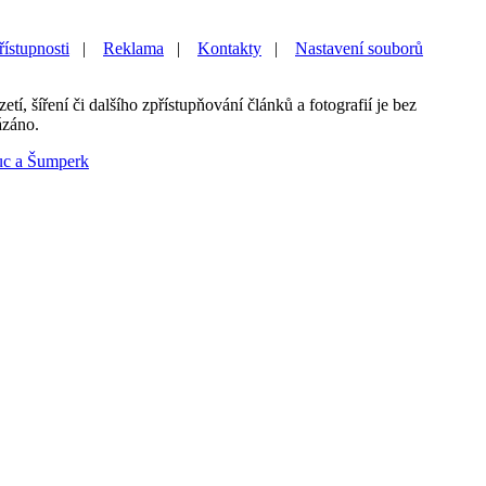
řístupnosti
|
Reklama
|
Kontakty
|
Nastavení souborů
etí, šíření či dalšího zpřístupňování článků a fotografií je bez
ázáno.
uc a Šumperk