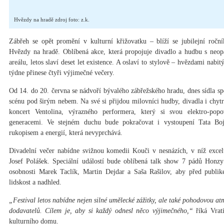
Hvězdy na hradě zdroj foto: z.k.
Zábřeh se opět promění v kulturní křižovatku – blíží se jubilejní roční
Hvězdy na hradě. Oblíbená akce, která propojuje divadlo a hudbu s neop
areálu, letos slaví deset let existence. A oslaví to stylově – hvězdami n
týdne přinese čtyři výjimečné večery.
Od 14. do 20. června se nádvoří bývalého zábřežského hradu, dnes sídla sp
scénu pod širým nebem. Na své si přijdou milovníci hudby, divadla i chyt
koncert Ventolina, výrazného performera, který si svou elektro-po
generacemi. Ve stejném duchu bude pokračovat i vystoupení Tata Bojs
rukopisem a energií, která nevyprchává.
Divadelní večer nabídne svižnou komedii Kouči v nesnázích, v níž excel
Josef Polášek. Speciální událostí bude oblíbená talk show 7 pádů Honzy
osobnosti Marek Taclík, Martin Dejdar a Saša Rašilov, aby před publik
lidskost a nadhled.
„Festival letos nabídne nejen silné umělecké zážitky, ale také pohodovou at
dodavatelů. Cílem je, aby si každý odnesl něco výjimečného,“
říká Vrati
kulturního domu.