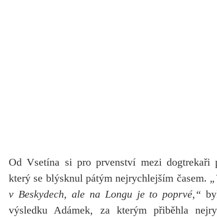
Od Vsetína si pro prvenství mezi dogtrekaři
který se blýsknul pátým nejrychlejším časem.
„
v Beskydech, ale na Longu je to poprvé,“
byl
výsledku Adámek, za kterým přiběhla nejry