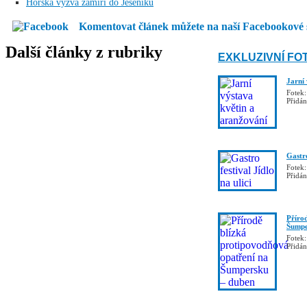
Horská výzva zamíří do Jeseníků
Komentovat článek můžete na naší Facebookové 
Další články z rubriky
EXKLUZIVNÍ FO
Jarní
Fotek:
Přidá
Gastro
Fotek:
Přidá
Příro
Šumpe
Fotek:
Přidá