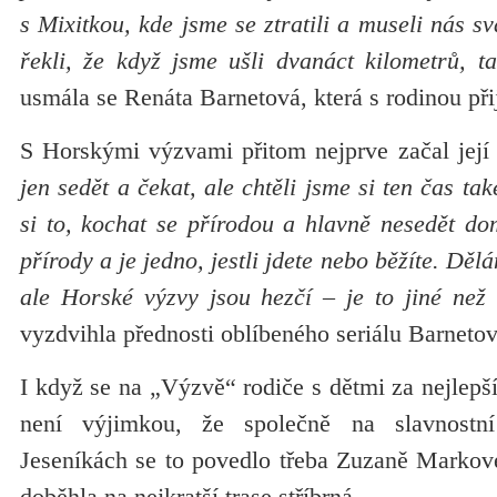
s Mixitkou, kde jsme se ztratili a museli nás sv
řekli, že když jsme ušli dvanáct kilometrů, t
usmála se Renáta Barnetová, která s rodinou při
S Horskými výzvami přitom nejprve začal její
jen sedět a čekat, ale chtěli jsme si ten čas také
si to, kochat se přírodou a hlavně nesedět do
přírody a je jedno, jestli jdete nebo běžíte. Dě
ale Horské výzvy jsou hezčí – je to jiné než 
vyzdvihla přednosti oblíbeného seriálu Barnetov
I když se na „Výzvě“ rodiče s dětmi za nejlepš
není výjimkou, že společně na slavnost
Jeseníkách se to povedlo třeba Zuzaně Markové
doběhla na nejkratší trase stříbrná.