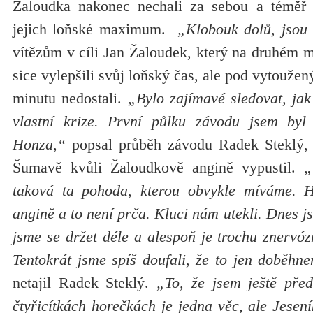
Žaloudka nakonec nechali za sebou a téměř o
jejich loňské maximum.
„Klobouk dolů, jsou 
vítězům v cíli Jan Žaloudek, který na druhém 
sice vylepšili svůj loňský čas, ale pod vytouže
minutu nedostali.
„Bylo zajímavé sledovat, ja
vlastní krize. První půlku závodu jsem byl
Honza,“
popsal průběh závodu Radek Steklý, 
Šumavě kvůli Žaloudkově angině vypustil.
„
taková ta pohoda, kterou obvykle míváme. 
angině a to není prča. Kluci nám utekli. Dnes j
jsme se držet déle a alespoň je trochu znervózn
Tentokrát jsme spíš doufali, že to jen doběhn
netajil Radek Steklý.
„To, že jsem ještě pře
čtyřicítkách horečkách je jedna věc, ale Jesen