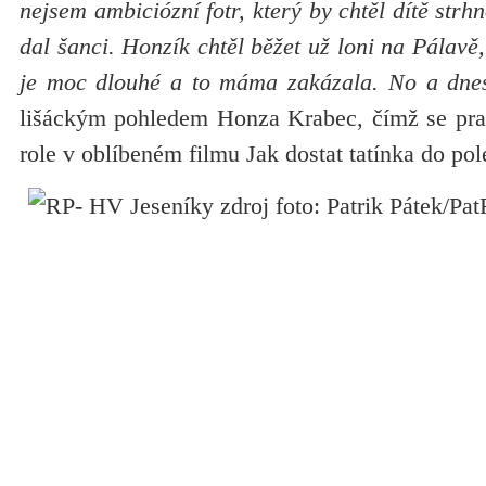
nejsem ambiciózní fotr, který by chtěl dítě strh
dal šanci. Honzík chtěl běžet už loni na Pálavě
je moc dlouhé a to máma zakázala. No a dnes
lišáckým pohledem Honza Krabec, čímž se pra
role v oblíbeném filmu Jak dostat tatínka do po