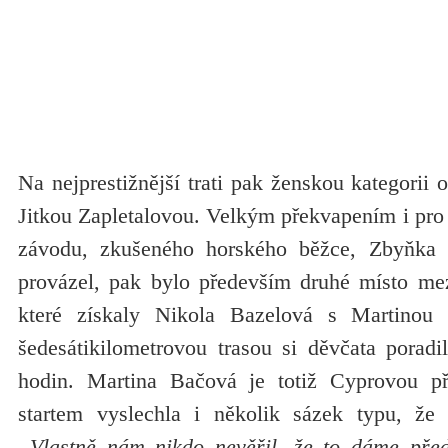
Na nejprestižnější trati pak ženskou kategorii 
Jitkou Zapletalovou. Velkým překvapením i pr
závodu, zkušeného horského běžce, Zbyňka
provázel, pak bylo především druhé místo me
které získaly Nikola Bazelová s Martinou
šedesátikilometrovou trasou si děvčata poradi
hodin. Martina Bačová je totiž Cyprovou pří
startem vyslechla i několik sázek typu, že
„Vlastně nám nikdo nevěřil, že to dáme pře