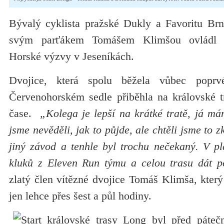
Bývalý cyklista pražské Dukly a Favoritu Br
svým parťákem Tomášem Klimšou ovládl p
Horské výzvy v Jeseníkách.
Dvojice, která spolu běžela vůbec popr
Červenohorském sedle přiběhla na královské 
čase.
„Kolega je lepší na krátké tratě, já mám
jsme nevěděli, jak to půjde, ale chtěli jsme to 
jiný závod a tenhle byl trochu nečekaný. V pl
kluků z Eleven Run týmu a celou trasu dát 
zlatý člen vítězné dvojice Tomáš Klimša, který
jen lehce přes šest a půl hodiny.