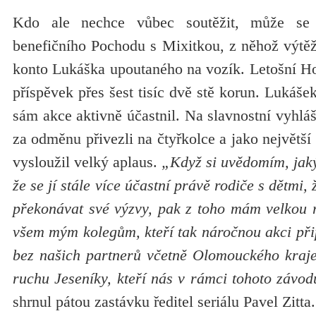
Kdo ale nechce vůbec soutěžit, může se ú
benefičního Pochodu s Mixitkou, z něhož výtěž
konto Lukáška upoutaného na vozík. Letošní H
příspěvek přes šest tisíc dvě stě korun. Lukáš
sám akce aktivně účastnil. Na slavnostní vyhláš
za odměnu přivezli na čtyřkolce a jako největší
vysloužil velký aplaus.
„Když si uvědomím, jak
že se jí stále více účastní právě rodiče s dětmi,
překonávat své výzvy, pak z toho mám velkou r
všem mým kolegům, kteří tak náročnou akci přip
bez našich partnerů včetně Olomouckého kraje
ruchu Jeseníky, kteří nás v rámci tohoto závo
shrnul pátou zastávku ředitel seriálu Pavel Zitta.