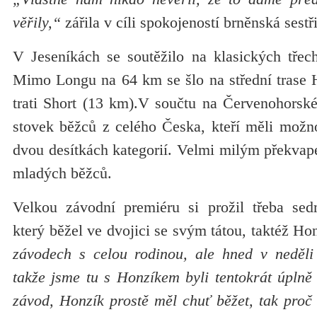
věřily,“
zářila v cíli spokojeností brněnská sest
V Jeseníkách se soutěžilo na klasických třech
Mimo Longu na 64 km se šlo na střední trase H
trati Short (13 km).V součtu na Červenohorské
stovek běžců z celého Česka, kteří měli možno
dvou desítkách kategorií. Velmi milým překvape
mladých běžců.
Velkou závodní premiéru si prožil třeba sed
který běžel ve dvojici se svým tátou, taktéž Ho
závodech s celou rodinou, ale hned v neděli
takže jsme tu s Honzíkem byli tentokrát úplně
závod, Honzík prostě měl chuť běžet, tak proč