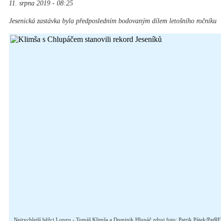
11. srpna 2019 - 08:25
Jesenická zastávka byla předposledním bodovaným dílem letošního ročníku
Nejrychlejší běžci Longu - Tomáš Klimša a Dominik Hlupáč zdroj foto: Patrik Pátek/PatR