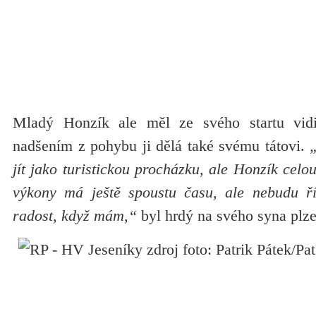
Mladý Honzík ale měl ze svého startu vid
nadšením z pohybu ji dělá také svému tátovi.
„
jít jako turistickou procházku, ale Honzík celo
výkony má ještě spoustu času, ale nebudu ř
radost, když mám,“
byl hrdý na svého syna plz