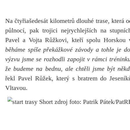
Na čtyřiašedesát kilometrů dlouhé trase, která o
půlnocí, pak trojici nejrychlejších na stupních
Pavel a Vojta Růžkovi, kteří spolu Horskou 
běháme spíše překážkové závody a tohle je d
výzvu jsme se rozhodli zapojit v rámci tréninku
že budeme na bednu, ale chtěli jsme být něk
řekl Pavel Růžek, který s bratrem do Jeseník
Vltavou.