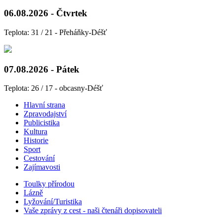
06.08.2026 - Čtvrtek
Teplota: 31 / 21 - Přeháňky-Déšť
07.08.2026 - Pátek
Teplota: 26 / 17 - obcasny-Déšť
Hlavní strana
Zpravodajství
Publicistika
Kultura
Historie
Sport
Cestování
Zajímavosti
Toulky přírodou
Lázně
Lyžování/Turistika
Vaše zprávy z cest - naši čtenáři dopisovateli