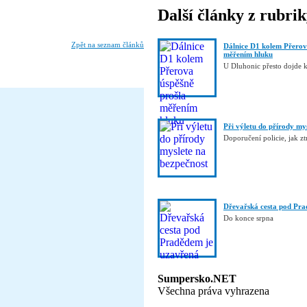
Další články z rubri
Zpět na seznam článků
Dálnice D1 kolem Přerov
měřením hluku
U Dluhonic přesto dojde 
Při výletu do přírody my
Doporučení policie, jak ztr
Dřevařská cesta pod Pra
Do konce srpna
Sumpersko.NET
Všechna práva vyhrazena