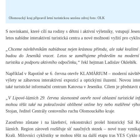
Olomoucký kraj připravil letní turistickou sezónu zdroj foto: OLK
S novinkami, které cílí na rodiny s dětmi i aktivní výletníky, vstupují Jesen
letos nabídne interaktivní turistická centra a nové možnosti vyžití pro cyklis
„Chceme návštěvníkům nabídnout nejen krásnou přírodu, ale také kvalitní s
budou do Jeseníků vracet. Letos se zaměřujeme především na moderní tu
turistiku a podporu aktivního odpočinku,“
řekl hejtman Ladislav Okleštěk.
Například v Rapotíně se 6. června otevře KLAMÁRIUM – moderní návštěvn
výlety se zábavnou interaktivní expozicí a optickými iluzemi. Novou inter
také turistické informační centrum Katovna v Jeseníku. Cílem je představit
„V Lipové-lázních 29. června slavnostně otevře nové oblastní turistické in
mohou těšit také na pokračování oblíbené online hry nebo rozšířené v
Stojan, ředitel Centrály cestovního ruchu Olomouckého kraje.
Zaostřeno zůstane i na lázeňství, rekonstrukcí prošel historický Sál 
lázních. Region zároveň rozšiřuje síť naučných stezek – nové trasy vznika
Kraši. Milovníci cyklistiky se mohou těšit na další etapu tras YES Cyklo 