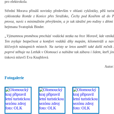
pro elektrokola.
Střední Morava přináší novinky především v oblasti cyklistiky, pěší turi
cyklostezka Romže z Konice přes Stražisko, Čechy pod Kosířem až do Pr
provoz, navíc s minimálním převýšením, a je tak ideální pro rodiny s dětmi a
hejtmana Svatopluk Binder.
„Významnou proměnou prochází vodácká stezka na řece Moravě, kde vzniká 
Ten zvyšuje bezpečnost a komfort vodáků díky mapám, kilometráži a na
klíčových nástupních místech. Na turisty se letos zaměří také další roční
poprvé stěhuje na Letňák v Olomouci a nabídne tak zábavu i lidem, kteří ji
tisková mluvčí Eva Knajblová.
Autor:
Fotogalerie