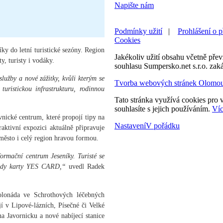
Napište nám
Podmínky užití
|
Prohlášení o p
Cookies
íky do letní turistické sezóny. Region
Jakékoliv užití obsahu včetně převz
ty, turisty i vodáky.
souhlasu Sumpersko.net s.r.o. zak
lužby a nové zážitky, kvůli kterým se
Tvorba webových stránek Olomo
ristickou infrastrukturu, rodinnou
Tato stránka využívá cookies pro v
souhlasíte s jejich používáním.
Víc
ické centrum, které propojí tipy na
Nastavení
V pořádku
aktivní expozici aktuálně připravuje
 město i celý region hravou formou.
formační centrum Jeseníky. Turisté se
ýhody karty YES CARD,“
uvedl Radek
Kolonáda ve Schrothových léčebných
jí v Lipové-lázních, Písečné či Velké
na Javornicku a nové nabíjecí stanice