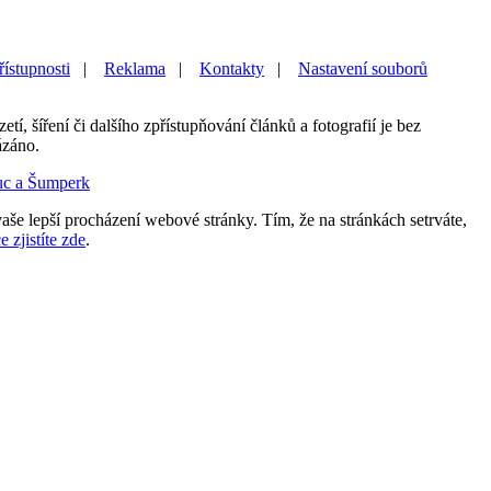
řístupnosti
|
Reklama
|
Kontakty
|
Nastavení souborů
etí, šíření či dalšího zpřístupňování článků a fotografií je bez
ázáno.
uc a Šumperk
aše lepší procházení webové stránky. Tím, že na stránkách setrváte,
e zjistíte zde
.