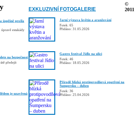
©
ky
EXKLUZIVNÍ FOTOGALERIE
2011
Jarní výstava květin a aranžování
a úspěšně prošla
Fotek: 65
Přidáno: 31.05.2026
k úpravě estakády
Gastro festival Jídlo na ulici
slete na bezpečnost
Fotek: 46
átě předejít
Přidáno: 18.05.2026
Přírodě blízká protipovodňová opatření na
Šumpersku – duben
Fotek: 36
dědem je uzavřená
Přidáno: 25.04.2026