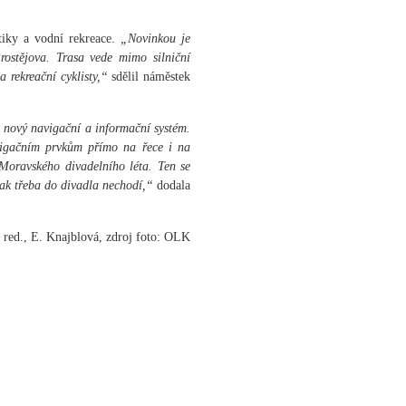
stiky a vodní rekreace.
„Novinkou je
ostějova. Trasa vede mimo silniční
 rekreační cyklisty,“
sdělil náměstek
nový navigační a informační systém.
vigačním prvkům přímo na řece i na
k Moravského divadelního léta. Ten se
nak třeba do divadla nechodí,“
dodala
 red., E. Knajblová, zdroj foto: OLK