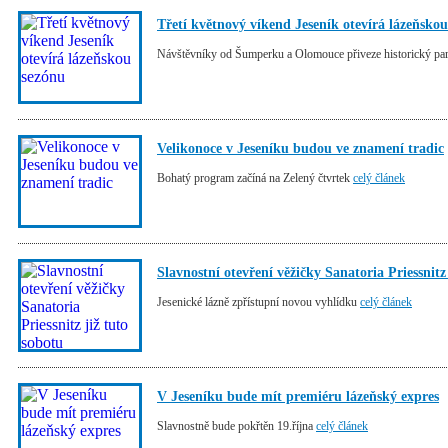
Třetí květnový víkend Jeseník otevírá lázeňsko
Návštěvníky od Šumperku a Olomouce přiveze historický pa
Velikonoce v Jeseníku budou ve znamení tradic
Bohatý program začíná na Zelený čtvrtek
celý článek
Slavnostní otevření věžičky Sanatoria Priessnitz
Jesenické lázně zpřístupní novou vyhlídku
celý článek
V Jeseníku bude mít premiéru lázeňský expres
Slavnostně bude pokřtěn 19.října
celý článek