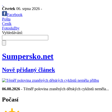
Čtvrtek
06. srpna 2026 -
Facebook
Pošta
Ceník
Fotoslužby
Vyhledávání:
Sumpersko.net
Nově přidaný článek
06.08.2026
- Téměř polovina zraněných dětských cyklistů neměla...
Počasí