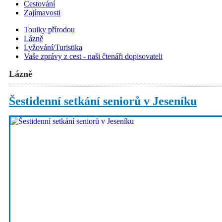
Cestování
Zajímavosti
Toulky přírodou
Lázně
Lyžování/Turistika
Vaše zprávy z cest - naši čtenáři dopisovateli
Lázně
Šestidenní setkání seniorů v Jeseníku