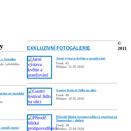
©
ky
EXKLUZIVNÍ FOTOGALERIE
2011
Jarní výstava květin a aranžování
ů v Jeseníku
Fotek: 65
ady i přehlídka
Přidáno: 31.05.2026
Gastro festival Jídlo na ulici
házku po lázeňské
Fotek: 46
Přidáno: 18.05.2026
tu
Přírodě blízká protipovodňová opatření na
Šumpersku – duben
Fotek: 36
 zamíří parní
Přidáno: 25.04.2026