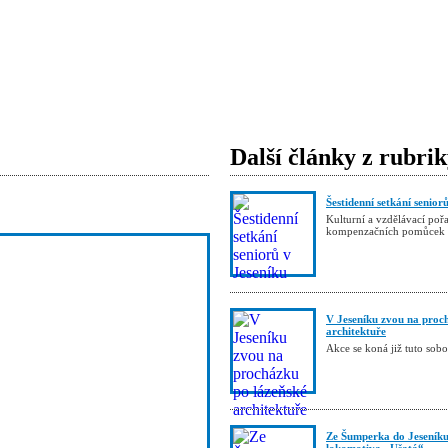
Další články z rubri
Šestidenní setkání senior
Kulturní a vzdělávací poř
kompenzačních pomůcek
V Jeseníku zvou na proc
architektuře
Akce se koná již tuto sobo
Ze Šumperka do Jeseníku