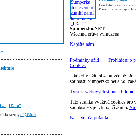
lokomotiva „Ušatá“
České dráhy vypraví vlak
Priessnitze na zahájení lá
Sumpersko.NET
Všechna práva vyhrazena
Napište nám
nek
Podmínky užití
|
Prohlášení o p
Cookies
itektuře
Jakékoliv užití obsahu včetně převz
souhlasu Sumpersko.net s.r.o. zak
Tvorba webových stránek Olomo
Tato stránka využívá cookies pro v
iva „Ušatá“
souhlasíte s jejich používáním.
Víc
ázeňské sezóny
celý článek
Nastavení
V pořádku