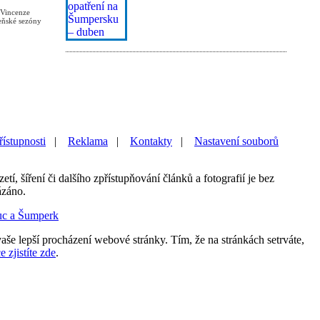
 Vincenze
zeňské sezóny
řístupnosti
|
Reklama
|
Kontakty
|
Nastavení souborů
etí, šíření či dalšího zpřístupňování článků a fotografií je bez
ázáno.
uc a Šumperk
aše lepší procházení webové stránky. Tím, že na stránkách setrváte,
e zjistíte zde
.