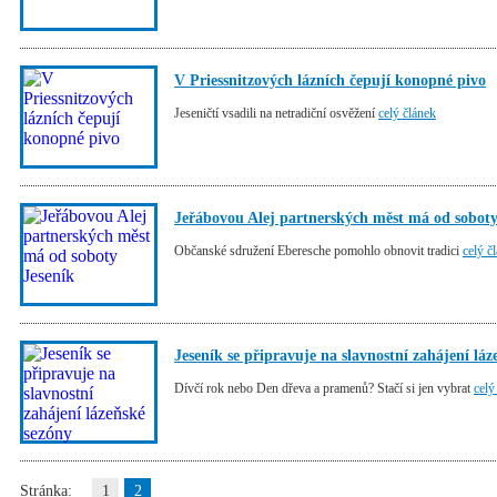
V Priessnitzových lázních čepují konopné pivo
Jeseničtí vsadili na netradiční osvěžení
celý článek
Jeřábovou Alej partnerských měst má od soboty
Občanské sdružení Eberesche pomohlo obnovit tradici
celý č
Jeseník se připravuje na slavnostní zahájení láz
Dívčí rok nebo Den dřeva a pramenů? Stačí si jen vybrat
celý
Stránka:
1
2