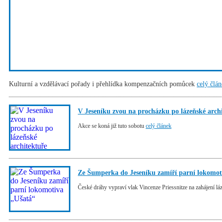
Kulturní a vzdělávací pořady i přehlídka kompenzačních pomůcek
celý člá
V Jeseníku zvou na procházku po lázeňské arch
Akce se koná již tuto sobotu
celý článek
Ze Šumperka do Jeseníku zamíří parní lokomot
České dráhy vypraví vlak Vincenze Priessnitze na zahájení l