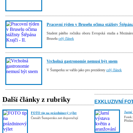
Pracovní týden v Bruselu očima stážisty Štěpána
Student pátého ročníku oboru Evropská studia a Mezináro
Bruselu
celý článek
Vrcholná gastronomie nemusí být snem
V Šumperku se vařilo jako pro prezidenty
celý článek
Další články z rubriky
EXKLUZIVNÍ FO
Jarní
FOTO tip na prázdninový výlet
Fotek:
Čtenáři Šumpersko.net doporučují
Přidá