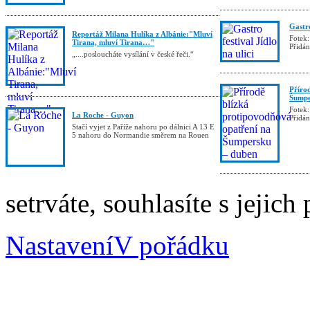
Gastro
Reportáž Milana Hulíka z Albánie:"Mluví
Fotek:
Tirana, mluví Tirana…"
Přidá
„....posloucháte vysílání v české řeči.“
Příro
Šumpe
Fotek:
La Roche - Guyon
Přidá
Stačí vyjet z Paříže nahoru po dálnici A 13 E
5 nahoru do Normandie směrem na Rouen
setrváte, souhlasíte s jejic
Nastavení
V pořádku