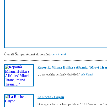
Čtenáři Šumpersko.net doporučují
celý článek
Reportáž Milana Hulíka z Albánie:"Mluví Tir
„....posloucháte vysílání v české řeči.“
celý článek
La Roche - Guyon
Stačí vyjet z Paříže nahoru po dálnici A 13 E 5 nahoru do 