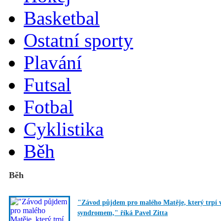
Basketbal
Ostatní sporty
Plavání
Futsal
Fotbal
Cyklistika
Běh
Běh
"Závod půjdem pro malého Matěje, který trp
syndromem," říká Pavel Zitta