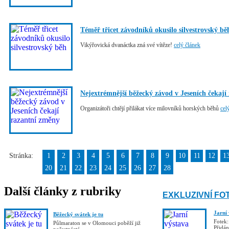
Téměř třicet závodníků okusilo silvestrovský bě
Vikýřovická dvanáctka zná své vítěze!
celý článek
Nejextrémnější běžecký závod v Jeseních čekají
Organizátoři chtějí přilákat více milovníků horských běhů
cel
Stránka:
1
2
3
4
5
6
7
8
9
10
11
12
1
20
21
22
23
24
25
26
27
28
Další články z rubriky
EXKLUZIVNÍ FO
Jarní
Běžecký svátek je tu
Fotek:
Půlmaraton se v Olomouci poběží již
Přidá