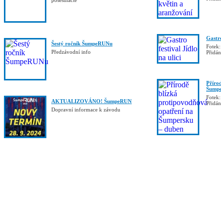
pošestnácté
Gastro
Šestý ročník ŠumpeRUNu
Fotek:
Předzávodní info
Přidá
Příro
Šumpe
Fotek:
AKTUALIZOVÁNO! ŠumpeRUN
Přidá
Dopravní informace k závodu