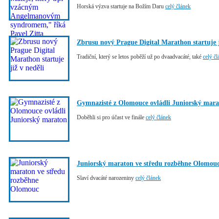
Horská výzva startuje na Božím Daru
celý článek
Zbrusu nový Prague Digital Marathon startuje j
Tradiční, který se letos poběží už po dvaadvacáté, také
celý č
Gymnazisté z Olomouce ovládli Juniorský mar
Doběhli si pro účast ve finále
celý článek
Juniorský maraton ve středu rozběhne Olomou
Slaví dvacáté narozeniny
celý článek