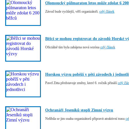
Olomoucký půlmaraton letos může zdolat 6 200
Závod bude rychlejší, věří organizátoři.
celý článek
Běžci se mohou registrovat do závodů Horské v
Oficiálně tím byla zahájena nová sezóna
celý článek
Horskou výzvu poběží v pěti závodech i jednotli
Pavel Zitta představuje změny, které 6. ročník přináší
celý člá
Ochranáři Jeseníků stopli Zimní výzvu
Nelíbila se jim snaha organizátorů připravit atraktivní trasu
ce