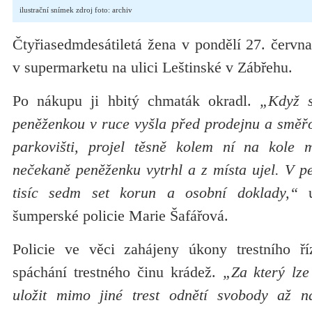
ilustrační snímek zdroj foto: archiv
Čtyřiasedmdesátiletá žena v pondělí 27. červn
v supermarketu na ulici Leštinské v Zábřehu.
Po nákupu ji hbitý chmaták okradl.
„Když 
peněženkou v ruce vyšla před prodejnu a směř
parkovišti, projel těsně kolem ní na kole 
nečekaně peněženku vytrhl a z místa ujel. V p
tisíc sedm set korun a osobní doklady,“
u
šumperské policie Marie Šafářová.
Policie ve věci zahájeny úkony trestního ří
spáchání trestného činu krádež.
„Za který lze
uložit mimo jiné trest odnětí svobody až n