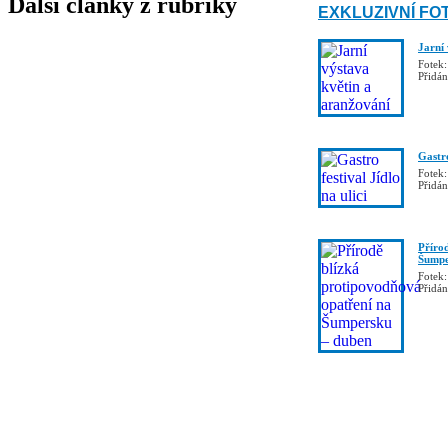
Další články z rubriky
EXKLUZIVNÍ FO
Jarní
Fotek:
Přidá
Gastro
Fotek:
Přidá
Příro
Šumpe
Fotek:
Přidá