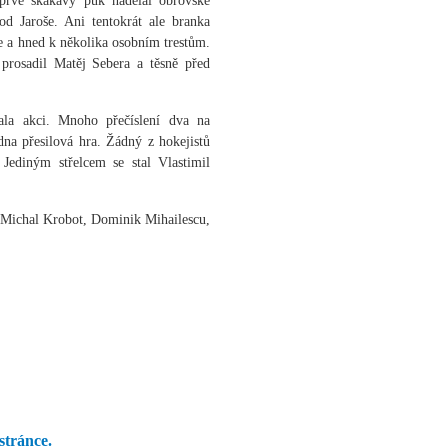
ejprve skákavý puk nadělal obrovské
d Jaroše. Ani tentokrát ale branka
ce a hned k několika osobním trestům.
prosadil Matěj Sebera a těsně před
ala akci. Mnoho přečíslení dva na
dna přesilová hra. Žádný z hokejistů
Jediným střelcem se stal Vlastimil
 Michal Krobot, Dominik Mihailescu,
stránce.