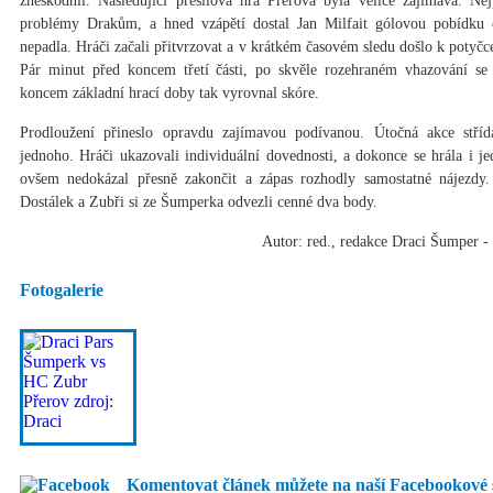
zneškodnil. Následující přesilová hra Přerova byla velice zajímavá. N
problémy Drakům, a hned vzápětí dostal Jan Milfait gólovou pobídku o
nepadla. Hráči začali přitvrzovat a v krátkém časovém sledu došlo k potyč
Pár minut před koncem třetí části, po skvěle rozehraném vhazování se 
koncem základní hrací doby tak vyrovnal skóre.
Prodloužení přineslo opravdu zajímavou podívanou. Útočná akce stříd
jednoho. Hráči ukazovali individuální dovednosti, a dokonce se hrála i je
ovšem nedokázal přesně zakončit a zápas rozhodly samostatné nájezdy. 
Dostálek a Zubři si ze Šumperka odvezli cenné dva body.
Autor: red., redakce Draci Šumper -
Fotogalerie
Komentovat článek můžete na naší Facebookové 