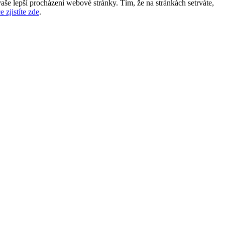
aše lepší procházení webové stránky. Tím, že na stránkách setrváte,
e zjistíte zde
.