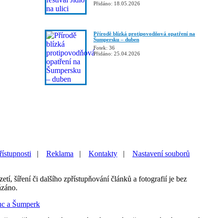
Přidáno: 18.05.2026
Přírodě blízká protipovodňová opatření na
Šumpersku – duben
Fotek: 36
Přidáno: 25.04.2026
řístupnosti
|
Reklama
|
Kontakty
|
Nastavení souborů
etí, šíření či dalšího zpřístupňování článků a fotografií je bez
ázáno.
uc a Šumperk