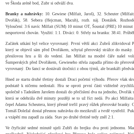
ve Škoda aréně bod, Zubr si odváží dva.
Branky a nahrávky:
10. Gewiese (Milfait, Jaroš), 32. Scheuter (Milfai
Dvořák), 58. Sebera (Hejcman, Macuh), rozh. náj. Dostálek. Rozhod
Vyloučení: 3:6 navíc Milfait (SUM) 10 minut OT, Šoustal (PRE) 10 minut 
nesportovní chován. Využití: 1:1. Diváci: 0. Střely na branku: 38:41. Průběh
Začátek utkání byl velice vyrovnaný. První větší akci Zubrů zlikvidoval 
který se objevil sám před Dvořákem, schytal přerovský strážce do masky.
přesilovou hru a šli do vedení. Jan Milfait na modré čáře našel vo
Šumperských před Dvořákem, Gewieseho střela zapadla přímo do přerovsk
vyrovnaný. Do šancí se dostávali útočníci z obou týmů, ale brankáři předvád
Hned ze startu druhé třetiny dostali Draci početní výhodu. Přerov však sk
podstatě k ničemu nedostali. Hra se oproti první části viditelně zrychlil
společně s Tadeášem Jarošem dostali do přečíslení dva na jednoho, Dvořák si 
která se odehrála dvě minuty později se to už říct nedá. Po akci Milfai
čepel Adama Scheutera, který přesně trefil pravý růžek přerovské branky. 
Tomáš Doležal dostal přesnou nahrávku do mezikruží a tvrdě vystřelil. Pu
a vzápětí mu zapadl za záda. Stav po druhé třetině tedy zněl 2:1.
Ve čtyřicáté sedmé minutě ujeli Zubři do brejku dva proti jednomu. Ma