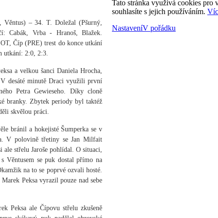
Tato stránka využívá cookies pro v
souhlasíte s jejich používáním.
Víc
t, Věntus) – 34. T. Doležal (Pšurný,
Nastavení
V pořádku
čí: Cabák, Vrba - Hranoš, Blažek.
OT, Číp (PRE) trest do konce utkání
 utkání: 2:0, 2:3.
Peksa a velkou šanci Daniela Hrocha,
 V desáté minutě Draci využili první
lného Petra Gewieseho. Díky cloně
é branky. Zbytek periody byl taktéž
ěli skvělou práci.
věle bránil a hokejisté Šumperka se v
a. V polovině třetiny se Jan Milfait
ale střelu Jaroše pohlídal. O situaci,
ta s Věntusem se puk dostal přímo na
Okamžik na to se poprvé ozvali hosté.
k Marek Peksa vyrazil pouze nad sebe
rek Peksa ale Čípovu střelu zkušeně