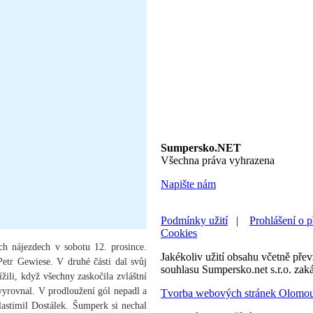
Sumpersko.NET
Všechna práva vyhrazena
Napište nám
Podmínky užití
|
Prohlášení o p
Cookies
ch nájezdech v sobotu 12. prosince.
Jakékoliv užití obsahu včetně převz
Petr Gewiese. V druhé části dal svůj
souhlasu Sumpersko.net s.r.o. zak
žili, když všechny zaskočila zvláštní
 vyrovnal. V prodloužení gól nepadl a
Tvorba webových stránek Olomo
astimil Dostálek. Šumperk si nechal