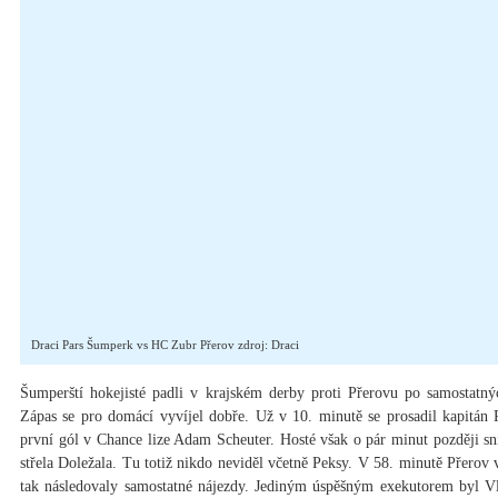
Draci Pars Šumperk vs HC Zubr Přerov zdroj: Draci
Šumperští hokejisté padli v krajském derby proti Přerovu po samostatný
Zápas se pro domácí vyvíjel dobře. Už v 10. minutě se prosadil kapitán 
první gól v Chance lize Adam Scheuter. Hosté však o pár minut později sní
střela Doležala. Tu totiž nikdo neviděl včetně Peksy. V 58. minutě Přerov
tak následovaly samostatné nájezdy. Jediným úspěšným exekutorem byl Vl