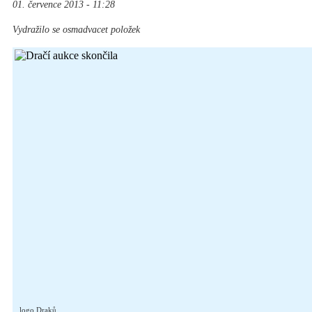
01. července 2013 - 11:28
Vydražilo se osmadvacet položek
logo Draků