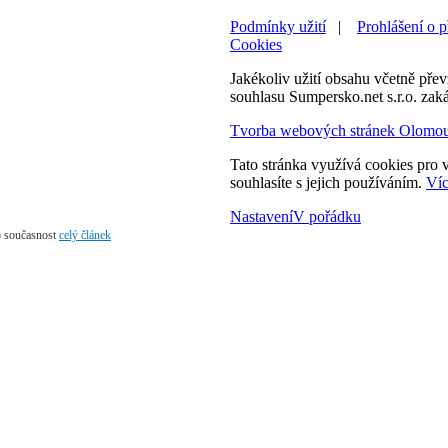
Podmínky užití
|
Prohlášení o p
Cookies
Jakékoliv užití obsahu včetně převz
souhlasu Sumpersko.net s.r.o. zak
Tvorba webových stránek Olomo
Tato stránka využívá cookies pro v
souhlasíte s jejich používáním.
Víc
Nastavení
V pořádku
po současnost
celý článek