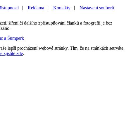
řístupnosti
|
Reklama
|
Kontakty
|
Nastavení souborů
etí, šíření či dalšího zpřístupňování článků a fotografií je bez
ázáno.
uc a Šumperk
aše lepší procházení webové stránky. Tím, že na stránkách setrváte,
e zjistíte zde
.