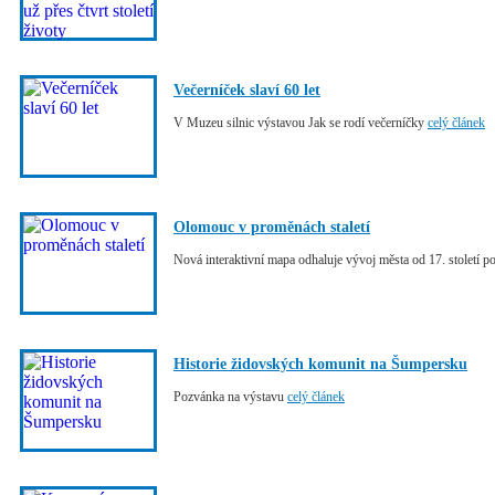
Večerníček slaví 60 let
V Muzeu silnic výstavou Jak se rodí večerníčky
celý článek
Olomouc v proměnách staletí
Nová interaktivní mapa odhaluje vývoj města od 17. století 
Historie židovských komunit na Šumpersku
Pozvánka na výstavu
celý článek