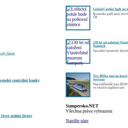
Loštický pohár bude na 
Keramika patří mezi movi
ČR
130 let od založení Vlas
Šumperk
Speciální tematický sbor
celý článek
Tzv. Béčka jsou na konci
provozu
venské centrální banky
Nejrozšířenější typy B249
ve vlacích naplánované
Sumpersko.NET
Všechna práva vyhrazena
tvrt století životy
Napište nám