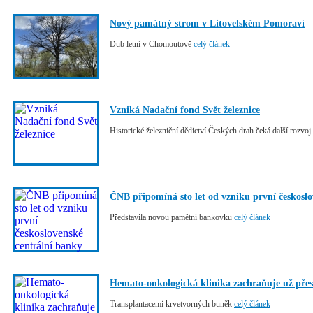
Nový památný strom v Litovelském Pomoraví
Dub letní v Chomoutově
celý článek
Vzniká Nadační fond Svět železnice
Historické železniční dědictví Českých drah čeká další rozvoj
ČNB připomíná sto let od vzniku první českoslo
Představila novou pamětní bankovku
celý článek
Hemato-onkologická klinika zachraňuje už přes č
Transplantacemi krvetvorných buněk
celý článek