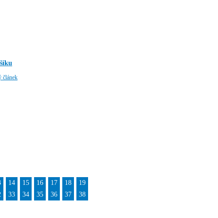
šíku
ý článek
3
14
15
16
17
18
19
2
33
34
35
36
37
38