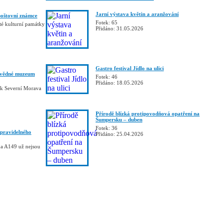
Jarní výstava květin a aranžování
poštovní známce
Fotek: 65
té kulturní památky
Přidáno: 31.05.2026
Gastro festival Jídlo na ulici
tivědné muzeum
Fotek: 46
Přidáno: 18.05.2026
ník Severní Morava
Přírodě blízká protipovodňová opatření na
Šumpersku – duben
Fotek: 36
 pravidelného
Přidáno: 25.04.2026
 a A149 už nejsou