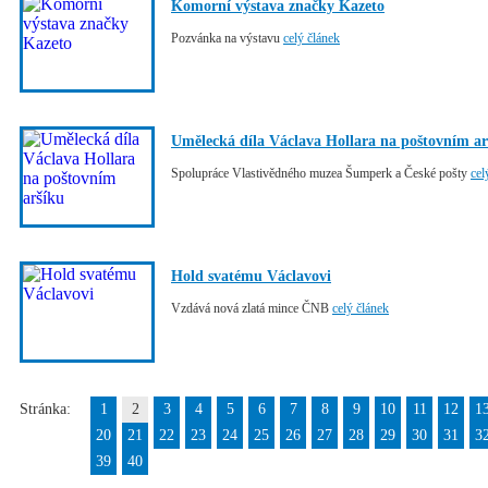
Komorní výstava značky Kazeto
Pozvánka na výstavu
celý článek
Umělecká díla Václava Hollara na poštovním ar
Spolupráce Vlastivědného muzea Šumperk a České pošty
cel
Hold svatému Václavovi
Vzdává nová zlatá mince ČNB
celý článek
Stránka:
1
2
3
4
5
6
7
8
9
10
11
12
1
20
21
22
23
24
25
26
27
28
29
30
31
3
39
40