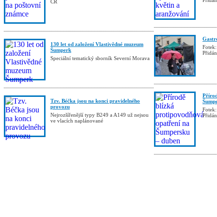
Přidá
ČR
Gastro
130 let od založení Vlastivědné muzeum
Fotek:
Šumperk
Přidá
Speciální tematický sborník Severní Morava
Příro
Tzv. Béčka jsou na konci pravidelného
Šumpe
provozu
Fotek:
Nejrozšířenější typy B249 a A149 už nejsou
Přidá
ve vlacích naplánované