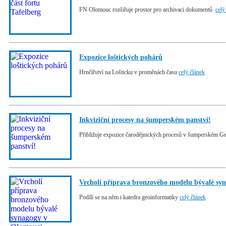
FN Olomouc rozšiřuje prostor pro archivaci dokumentů
celý
Expozice loštických pohárů
Hrnčířství na Lošticku v proměnách času
celý článek
Inkviziční procesy na šumperském panství!
Přibližuje expozice čarodějnických procesů v šumperském 
Vrcholí příprava bronzového modelu bývalé sy
Podílí se na něm i katedra geoinformatiky
celý článek