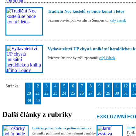
Tradiční Noc kostelů se bude konat i letos
Seznam otevřených kostelů na Šumpersku
celý článek
Vydavatelství UP chystá unikátní heraldickou 
Příznivci historie by měli zpozornět
celý článek
Stránka:
1
2
3
4
5
6
7
8
9
10
11
12
1
20
21
22
23
24
25
26
27
28
29
30
31
3
39
40
Další články z rubriky
EXKLUZIVNÍ FO
Jarní
Loštický pohár bude na poštovní známce
Fotek:
Keramika patří mezi movité kulturní památky