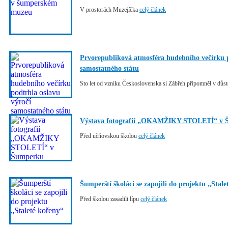
V prostorách Muzejíčka
celý článek
Prvorepubliková atmosféra hudebního večírku p
samostatného státu
Sto let od vzniku Československa si Zábřeh připomněl v dů
Výstava fotografií „OKAMŽIKY STOLETÍ“ v 
Před učňovskou školou
celý článek
Šumperští školáci se zapojili do projektu „Stal
Před školou zasadili lípu
celý článek