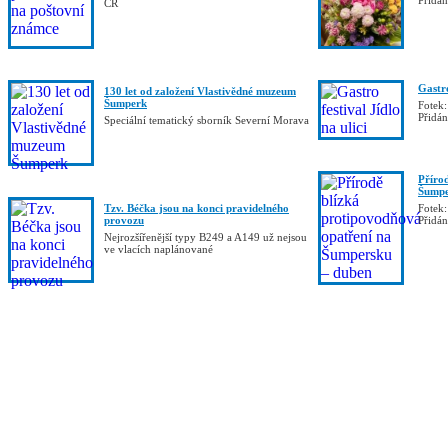
Přidá
ČR
Gastro
130 let od založení Vlastivědné muzeum
Šumperk
Fotek:
Přidá
Speciální tematický sborník Severní Morava
Příro
Šumpe
Tzv. Béčka jsou na konci pravidelného
Fotek:
provozu
Přidá
Nejrozšířenější typy B249 a A149 už nejsou
ve vlacích naplánované