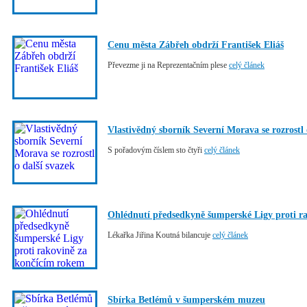
Cenu města Zábřeh obdrží František Eliáš
Převezme ji na Reprezentačním plese
celý článek
Vlastivědný sborník Severní Morava se rozrostl 
S pořadovým číslem sto čtyři
celý článek
Ohlédnutí předsedkyně šumperské Ligy proti r
Lékařka Jiřina Koutná bilancuje
celý článek
Sbírka Betlémů v šumperském muzeu