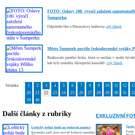
FOTO: Oslavy 100. výročí založení samostatnéh
Šumperku
Odpolední část u Masarykovy knihovny
celý článek
Město Šumperk poctilo československé vojáky P
Realizovalo pamětní desku, která se nachází v areálu býva
kde byly umístěny důstojnické kanceláře
celý článek
Stránka:
1
2
3
4
5
6
7
8
9
10
11
12
1
20
21
22
23
24
25
26
27
28
29
30
31
3
39
40
Další články z rubriky
EXKLUZIVNÍ FO
Jarní
Loštický pohár bude na poštovní známce
Fotek:
Keramika patří mezi movité kulturní památky