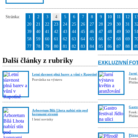
Stránka:
1
2
3
4
5
6
7
8
9
10
11
12
1
20
21
22
23
24
25
26
27
28
29
30
31
3
39
40
41
42
43
44
45
46
47
48
49
50
5
58
59
60
61
62
63
64
65
66
67
68
69
7
77
78
79
80
81
82
83
84
85
86
87
88
8
Další články z rubriky
EXKLUZIVNÍ FO
Jarní
Letní slavnost plná barev a vůní v Rapotíně
Fotek:
Pozvánka na výstavu
Přidá
Gastro
Arboretum Bílá Lhota nabízí stín pod
Fotek:
korunami stromů
Přidá
I letní novinky
Příro