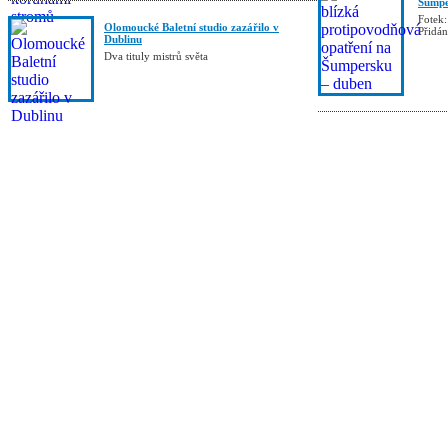
Šumpe
Fotek:
Olomoucké Baletní studio zazářilo v
Přidá
Dublinu
Dva tituly mistrů světa