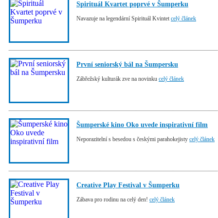
Spirituál Kvartet poprvé v Šumperku
Navazuje na legendární Spirituál Kvintet
celý článek
První seniorský bál na Šumpersku
Zábřežský kulturák zve na novinku
celý článek
Šumperské kino Oko uvede inspirativní film
Neporazitelní s besedou s českými parahokejisty
celý článek
Creative Play Festival v Šumperku
Zábava pro rodinu na celý den!
celý článek