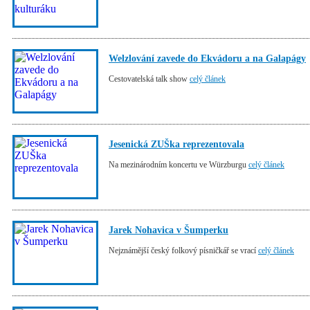
Welzlování zavede do Ekvádoru a na Galapágy
Cestovatelská talk show
celý článek
Jesenická ZUŠka reprezentovala
Na mezinárodním koncertu ve Würzburgu
celý článek
Jarek Nohavica v Šumperku
Nejznámější český folkový písničkář se vrací
celý článek